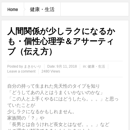
Home
健康・生活
人間関係が少しラクになるか
も・個性心理学＆アサーティ
ブ（伝え方）
Posted by
まきかいり
Date:
9月 11, 2018
in:
健康・生活
Leave a comment
2480 Views
自分の持って生まれた先天性のタイプを知り
「どうしてあの人とはうまくいかないのかな」
「この人と上手くやるにはどうしたら。。。」と思っ
ていたことが
少しラクになるかもしれません。
家族間の「？」や
「長男とは合うけれど長女とはなぜ。。。」など