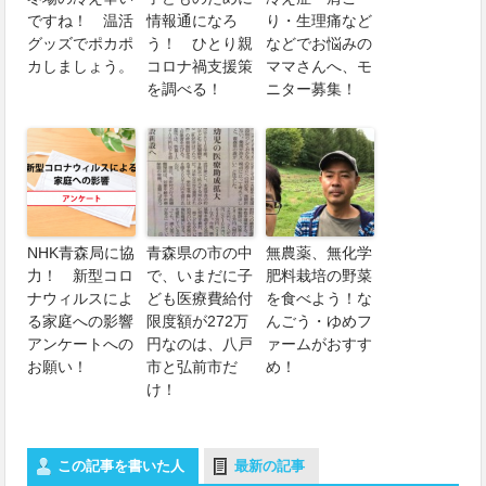
ですね！ 温活
情報通になろ
り・生理痛など
グッズでポカポ
う！ ひとり親
などでお悩みの
カしましょう。
コロナ禍支援策
ママさんへ、モ
を調べる！
ニター募集！
NHK青森局に協
青森県の市の中
無農薬、無化学
力！ 新型コロ
で、いまだに子
肥料栽培の野菜
ナウィルスによ
ども医療費給付
を食べよう！な
る家庭への影響
限度額が272万
んごう・ゆめフ
アンケートへの
円なのは、八戸
ァームがおすす
お願い！
市と弘前市だ
め！
け！
この記事を書いた人
最新の記事