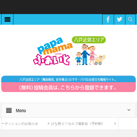
Menu
ディションのお知らせ
ひな祭り♡セルフ撮影会《予約制》
ZOOMで繋がる