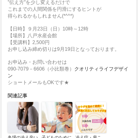
”伝え方”を少し変えるだけで
これまでの人間関係を円滑にするヒントが
得られるかもしれません(*^^*)
【日時】９月23日（日）10時～12時
【場所】八戸水産会館
【受講料】2,500円
お申し込み締め切りは9月19日となっております。
お申込み・お問い合わせは
090-7079－6606（小比類巻）
クオリティライフデザイ
ン
ショートメールもOKです★
関連記事
冬場の冷え辛い
子どものために
冷え症・肩こ