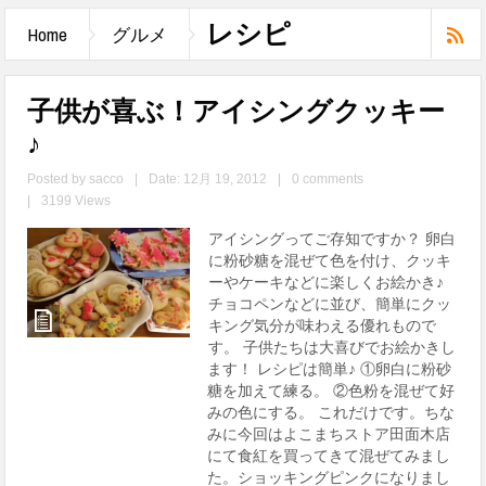
レシピ
Home
グルメ
子供が喜ぶ！アイシングクッキー
♪
Posted by
sacco
|
Date: 12月 19, 2012
|
0 comments
|
3199 Views
アイシングってご存知ですか？ 卵白
に粉砂糖を混ぜて色を付け、クッキ
ーやケーキなどに楽しくお絵かき♪
チョコペンなどに並び、簡単にクッ
キング気分が味わえる優れもので
す。 子供たちは大喜びでお絵かきし
ます！ レシピは簡単♪ ①卵白に粉砂
糖を加えて練る。 ②色粉を混ぜて好
みの色にする。 これだけです。ちな
みに今回はよこまちストア田面木店
にて食紅を買ってきて混ぜてみまし
た。ショッキングピンクになりまし