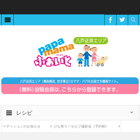
レシピ
ーディションのお知らせ
ひな祭り♡セルフ撮影会《予約制》
ZOOMで繋が