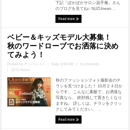
下記「ぽかぽかサロン温手庵」さん
のブログを見てね♪ SUZUnean ...
Read more
ベビー＆キッズモデル大募集！
秋のワードローブでお洒落に決め
てみよう！
Posted by
アンパンパパ
|
Date: 8:00 AM
|
0 comments
|
3272 Views
秋のファッションフォト撮影会のチ
ラシを見つけました！ 10月２４日か
らです。 こんなに素敵で、お洒落な
写真なら、 絶対残して置きたくなり
ますね。 詳しくは、チラシをクリッ
クしてみてください。 ...
Read more