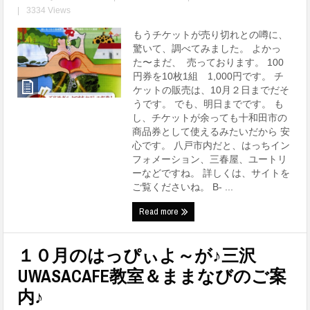
|
3334 Views
もうチケットが売り切れとの噂に、
驚いて、調べてみました。 よかっ
た〜まだ、 売っております。 100
円券を10枚1組 1,000円です。 チ
ケットの販売は、10月２日までだそ
うです。 でも、明日までです。 も
し、チケットが余っても十和田市の
商品券として使えるみたいだから 安
心です。 八戸市内だと、はっちイン
フォメーション、三春屋、ユートリ
ーなどですね。 詳しくは、サイトを
ご覧くださいね。 B- ...
Read more
１０月のはっぴぃよ～が♪三沢
UWASACAFE教室＆ままなびのご案
内♪