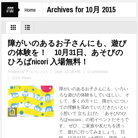
Archives for 10月 2015
Home
障がいのあるお子さんにも、遊び
の体験を！ 10月31日、あそびの
ひろばnicori 入場無料！
Posted by
アンパンパパ
|
Date: 12:18 PM
|
0 comments
|
3119 Views
障がいのあるお子さんにも、いろい
ろな遊びの体験をしていほしい。 そ
して、多くの方々に、障がいについ
ての理解を深めていただきたいとい
う想いで 立ち上げた 「あそびのひ
ろばnocoro」の初イベントだそうで
す。 ぜひ、ご家族や友だちを誘っ
て、遊びに行ってみましょう。 日