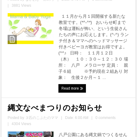
|
3881 Views
１１月から月１回開催する新たな
教室です。(*^-^*) おいらせ町まで
冬場は運転が怖い、という生徒さん
たちの声にお応えします。(^-^) ラン
チ付き＆ママへのヘッドマッサージ
付きベビーヨガ教室はお得ですよ。
(^^♪ 日時： １１月１２日
（木） １０：３０～１２：３０ 場
所： 八戸 メラローサ 定員： 親
子６組 ※予約現在２組あり 対
象： 生後２か月～１ ...
Read more
縄文なべまつりのお知らせ
Posted by
３匹のこぶたのママ
|
Date: 6:00 AM
|
0 comments
|
4304 Views
八戸公園にある縄文鍋でつくるせん