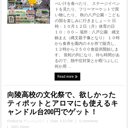
べい汁を食べたり、 ステージイベン
トを見たり、フリーマーケットで買
い物したり、 秋の八戸公園・こども
の国を楽しみに行きましょ～☆ 日
時：１０月１２日（月）体育の日
１０：００～ 場所：八戸公園 縄文
鍋まえ（縄文親子像となり） １０時
から食券を園内の４か所で販売し、
１２時から２５００食提供開始しま
す。 長蛇の列になり、待ち時間があ
るので、熱中症対策とか暇つぶしに
何か用 ...
Read more
向陵高校の文化祭で、欲しかった
ティポットとアロマにも使えるキ
ャンドル台200円でゲット！
Posted by
アンパンパパ
|
Date: 4:10 PM
|
0 comments
|
3401 Views