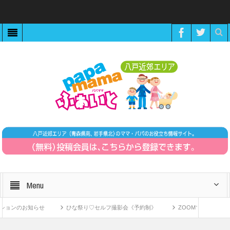
Menu
お知らせ
ひな祭り♡セルフ撮影会《予約制》
ZOOMで繋がる！〜11月1