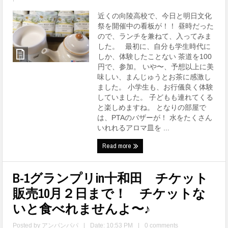
近くの向陵高校で、今日と明日文化
祭を開催中の看板が！！ 昼時だった
ので、ランチを兼ねて、入ってみま
した。 最初に、自分も学生時代に
しか、体験したことない 茶道を100
円で、参加。 いや〜、予想以上に美
味しい、まんじゅうとお茶に感激し
ました。 小学生も、お行儀良く体験
していました。 子どもも連れてくる
と楽しめますね。 となりの部屋で
は、PTAのバザーが！ 水をたくさん
いれれるアロマ皿を ...
Read more
B-1グランプリin十和田 チケット
販売10月２日まで！ チケットな
いと食べれませんよ〜♪
Posted by
アンパンパパ
|
Date: 10:53 PM
|
0 comments