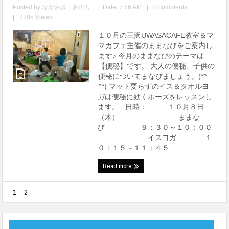
Posted by
ながおき みのり
|
Date: 7:56 AM
|
0 comments
|
2785 Views
１０月の三沢UWASACAFE教室＆マ
マカフェ主催のままなびをご案内し
ます♪ 今月のままなびのテーマは
【便秘】です。 大人の便秘、子供の
便秘についてまなびましょう。(*^-
^*) マット要らずのイス＆タオルヨ
ガは便秘に効くポーズをレッスンし
ます。 日時： １０月８日
（木） ままな
び ９：３０～１０：００
イスヨガ １
０：１５～１１：４５ ...
Read more
1
2