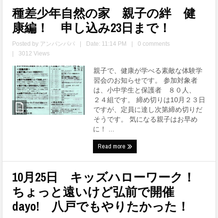
種差少年自然の家 親子の絆 健
康編！ 申し込み23日まで！
Posted by
アンパンパパ
|
Date: 11:14 PM
|
0 comments
|
3012 Views
親子で、健康が学べる素敵な体験学
習会のお知らせです。 参加対象者
は、小中学生と保護者 ８０人、
２４組です。 締め切りは10月２３日
ですが、定員に達し次第締め切りだ
そうです。 気になる親子はお早め
に！ ...
Read more
10月25日 キッズハローワーク！
ちょっと遠いけど弘前で開催
dayo! 八戸でもやりたかった！