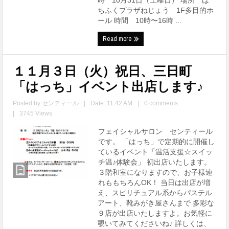
時 10月31日（土曜日） 場所 は
ちふくプラザねじょう 1F多目的ホ
ール 時間 10時〜16時 ...
Read more
１１月３日（火）祝日、三日町
「はっち」イベント出店します♪
Posted by
センティール
|
Date: 11:42 AM
|
0 comments
|
3745 Views
フェイシャルサロン センティール
です。 「はっち」で定期的に開催し
ているイベント「温活支援☆スイッ
チ温♪体験会」 初出店いたします。
３階和室になりますので、お子様連
れももちろんOK！ 当日は出店が増
え、スピリチュアル系からパステル
アート、靴みがき屋さんまで 多彩な
９店が出店いたしますよ。お気軽に
覗いてみてくださいね♪ 詳しくは、