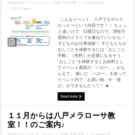
Posted by
アンパンパパ
|
Date: 9:38 PM
|
0 comments
|
4221 Views
こんなイベント、八戸でもやりた
かった〜という内容です！！ ちょっ
と遠いけで、日曜日なので、津軽方
面秋のドライブを兼ねていいかも！
子どものお仕事体験！ 子どもたちが
おしごとを体験するには「おしごと
手帳」（有料）が必要になるそう。
“おしごと”を体験するとお給料とし
てイベント通貨の「ハロー」』がも
らえて、 稼いだ「ハロー」を使って
イベント内で「お買い物」や「遊
び」ができるんだって！ ★ ...
Read more
１１月からは八戸メラローサ教
室！！のご案内♪
Posted by
ながおき みのり
|
Date: 9:49 PM
|
0 comments