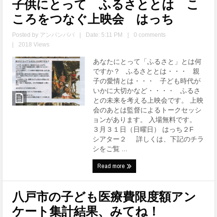
子供にとって ふるさととは こ
ころをつなぐ上映会 はっち
Posted by
アンパンパパ
|
Date: 5:11 PM
|
0 comments
|
2018 Views
あなたにとって「ふるさと」とは何
ですか？ ふるさととは・・・ 親
子の愛情とは・・・ 子ども時代が
いかに大切かなど・・・・ ふるさ
との未来を考える上映会です。 上映
会のあとは監督によるトークセッシ
ョンがあります。 入場無料です。
３月３１日（日曜日） はっち２F
シアター２ 詳しくは、下記のチラ
シをご覧 ...
Read more
八戸市の子ども医療費限度額アン
ケート集計結果、みてね！