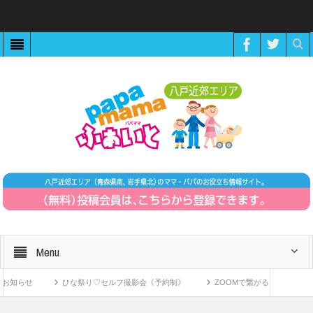
Menu
らせ
ひな祭り♡セルフ撮影会《予約制》
ZOOMで繋がる！〜11月15日