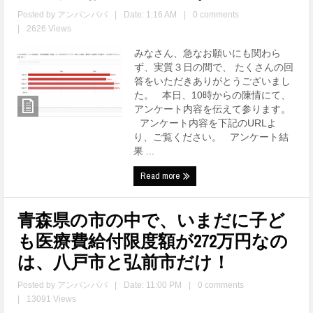
Posted by
アンパンパパ
|
Date: 1:16 AM
|
0 comments
|
2626 Views
みなさん、急なお願いにも関わら
ず、実質３日の間で、 たくさんの回
答をいただきありがとうございまし
た。 本日、10時からの陳情にて、
アンケート内容を伝えて参ります。
アンケート内容を下記のURLよ
り、ご覧ください。 アンケート結
果 ...
Read more
青森県の市の中で、いまだに子ど
も医療費給付限度額が272万円なの
は、八戸市と弘前市だけ！
Posted by
アンパンパパ
|
Date: 11:00 PM
|
0 comments
|
13091 Views