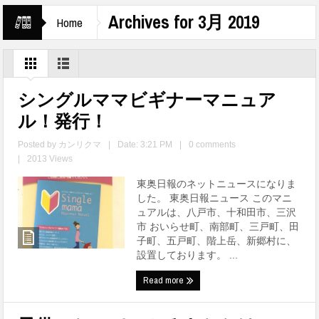
Archives for 3月 2019
Home
シングルママビギナーマニュア
ル！発行！
Posted by
カンリクマ
|
Date: 3:21 PM
|
0 comments
|
2013 Views
東奥日報のネットニュースになりま
した。 東奥日報ニュース このマニ
ュアルは、八戸市、十和田市、三沢
市 おいらせ町、南部町、三戸町、田
子町、五戸町、階上岳、新郷村に、
設置しております。 ...
Read more