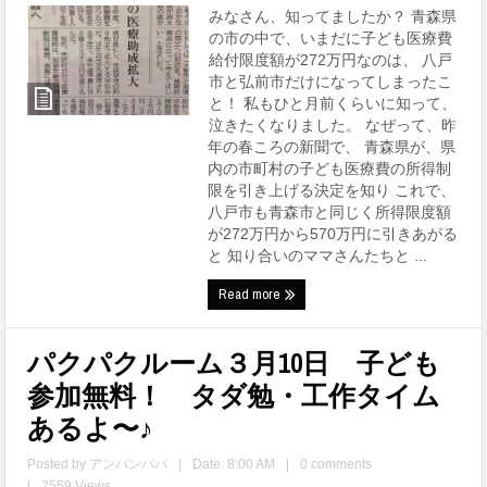
みなさん、知ってましたか？ 青森県
の市の中で、いまだに子ども医療費
給付限度額が272万円なのは、 八戸
市と弘前市だけになってしまったこ
と！ 私もひと月前くらいに知って、
泣きたくなりました。 なぜって、昨
年の春ころの新聞で、 青森県が、県
内の市町村の子ども医療費の所得制
限を引き上げる決定を知り これで、
八戸市も青森市と同じく所得限度額
が272万円から570万円に引きあがる
と 知り合いのママさんたちと ...
Read more
パクパクルーム３月10日 子ども
参加無料！ タダ勉・工作タイム
あるよ〜♪
Posted by
アンパンパパ
|
Date: 8:00 AM
|
0 comments
|
2559 Views