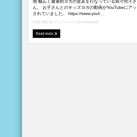
他 幅広く健康的ヨガの普及を行なっている島守尚子さ
ん。 お子さんとのキッズヨガの動画がYouTubeにア
されていました。 https://www.yout ...
3:05 PM
| by
アンパンパパ
|
0 comments
Read more