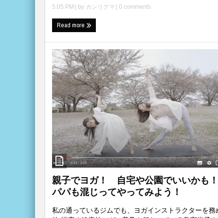
5:05 PM
| by
カンリクマ
|
0 comments
Read more
親子でヨガ！ 自宅や公園でいいかも
パパも混じってやってみよう！
私の通っているジムでも、ヨガインストラクターを務