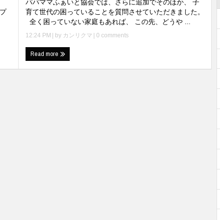
パパママふぁいと協会では、さらに追加でそのほか、 子
ップ
育て世代の困っていることを質問させていただきました。
全く困っていない家庭もあれば、 この先、どうや ...
12:24 PM
| by
カンリクマ
|
0 comments
Read more