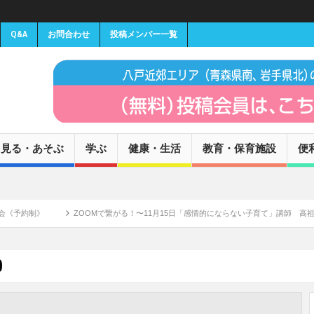
Q&A
お問合わせ
投稿メンバー一覧
見る・あそぶ
学ぶ
健康・生活
教育・保育施設
便
》
ZOOMで繋がる！〜11月15日「感情的にならない子育て」講師 高祖常子氏 無
0