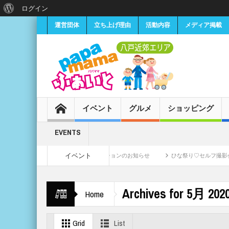
ログイン
運営団体
立ち上げ理由
活動内容
メディア掲載
イベント
グルメ
ショッピング
EVENTS
イベント
女子CMモデル募集・オーディションのお知らせ
ひな祭り♡セルフ撮影会《予約制
Archives for 5月 202
Home
Grid
List