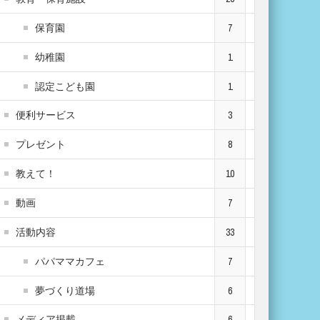
保育園
7
幼稚園
1
認定こども園
1
便利サービス
3
プレゼント
8
教えて！
10
動画
7
活動内容
33
パパママカフェ
7
夢づくり道場
6
メディア掲載
6