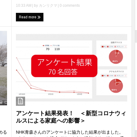
10:33 AM
| by
カンリクマ
|
0 comments
Read more
！
アンケート結果発表！ ＜新型コロナウィ
ルスによる家庭への影響＞
める
NHK青森さんのアンケートに協力した結果が出ました。