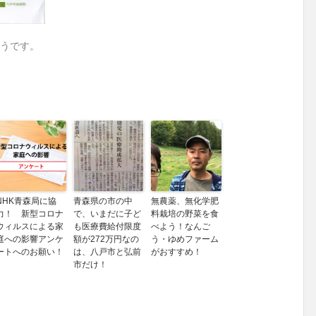
うです。
NHK青森局に協
青森県の市の中
無農薬、無化学肥
力！ 新型コロナ
で、いまだに子ど
料栽培の野菜を食
ウィルスによる家
も医療費給付限度
べよう！なんご
庭への影響アンケ
額が272万円なの
う・ゆめファーム
ートへのお願い！
は、八戸市と弘前
がおすすめ！
市だけ！