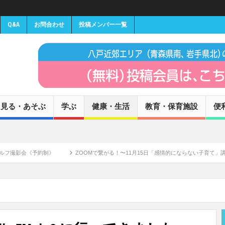
Q&A
お問合わせ
投稿メンバー一覧
見る・あそぶ
学ぶ
健康・生活
教育・保育施設
便
予約制》
ZOOMで繋がる！〜11月15日「感情的にならない子育て」講師 高祖常子