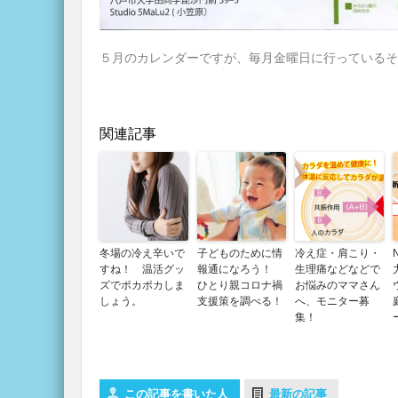
５月のカレンダーですが、毎月金曜日に行っているそ
関連記事
冬場の冷え辛いで
子どものために情
冷え症・肩こり・
すね！ 温活グッ
報通になろう！
生理痛などなどで
ズでポカポカしま
ひとり親コロナ禍
お悩みのママさん
しょう。
支援策を調べる！
へ、モニター募
集！
この記事を書いた人
最新の記事