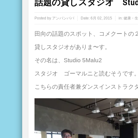
話題の貸しスタジオ Studi
Posted by
アンパンパパ
Date:
6月 02, 2015
in:
健康・
田向の話題のスポット、コメクートの２
貸しスタジオがありま〜す。
その名は、Studio 5Malu2
スタジオ ゴーマルニと読むそうです
こちらの責任者兼ダンスインストラク