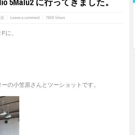
o 5Malu2 に行ってきました。
生活
Leave a comment
7805 Views
Fに、
。
ターの小笠原さんとツーショットです。