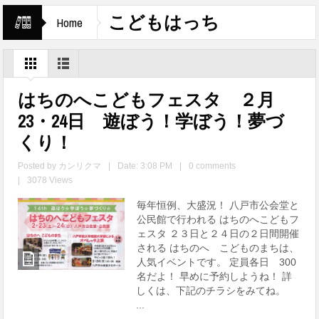
こどもはっち
Home
はちのへこどもフェスタ ２月
23・24日 遊ぼう！学ぼう！夢づ
くり！
Posted by
カンリクマ
|
Date: 3:08 PM
|
0 comments
|
3078 Views
毎年恒例、大盛況！ 八戸市公会堂と
公民館で行われる はちのへこどもフ
ェスタ ２３日と２４日の２日間開催
される はちのへ こどものまちは、
人気イベントです。 定員各日 300
名だよ！ 早めに予約しようね！ 詳
しくは、下記のチラシをみてね。
...