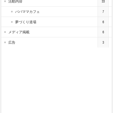
活動内容
33
パパママカフェ
7
夢づくり道場
6
メディア掲載
6
広告
3