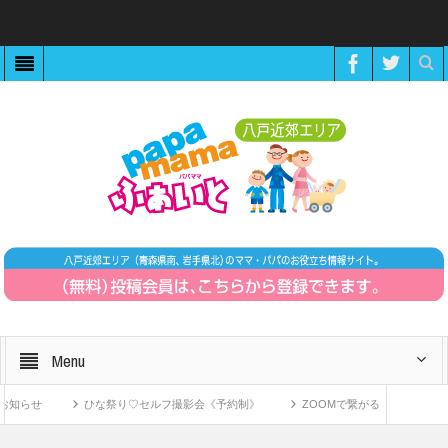
Menu
せ
ひな祭り♡セルフ撮影会《予約制》
ZOOMで繋がる！〜11月15日「