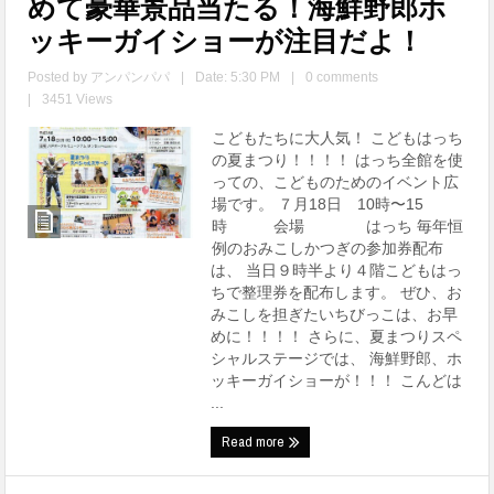
めて豪華景品当たる！海鮮野郎ホ
ッキーガイショーが注目だよ！
Posted by
アンパンパパ
|
Date: 5:30 PM
|
0 comments
|
3451 Views
こどもたちに大人気！ こどもはっち
の夏まつり！！！！ はっち全館を使
っての、こどものためのイベント広
場です。 ７月18日 10時〜15
時 会場 はっち 毎年恒
例のおみこしかつぎの参加券配布
は、 当日９時半より４階こどもはっ
ちで整理券を配布します。 ぜひ、お
みこしを担ぎたいちびっこは、お早
めに！！！！ さらに、夏まつりスペ
シャルステージでは、 海鮮野郎、ホ
ッキーガイショーが！！！ こんどは
...
Read more