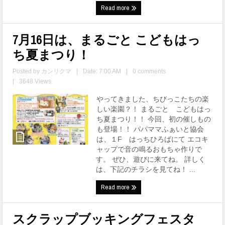
Read more
7月16日は、まるごと こどもはっ
ち夏まつり！
Posted by
カンリクマ
|
Date: 7:00 AM
|
0 comments
|
3648 Views
やってきました、ちびっこたちの楽
しい楽園？！ まるごと こどもはっ
ち夏まつり！！ 今回、初の催しもの
も登場！！ パパママふぁいと協会
は、１F はっちひろばにて エコキ
ャップで音の鳴るおもちゃ作りで
す。 ぜひ、遊びに来てね。 詳しく
は、下記のチラシを見てね！ ...
Read more
スクラップブッキングフェスタ