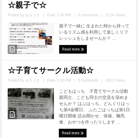
☆親子で☆
Posted by
みさうさ
|
Date: 3:43 PM
|
0 comments
|
3124 Views
親子で一緒に 生まれた時から持って
いるリズム感を利用して楽しくリフ
レッシュをしませーんか？ ...
Read more
☆子育てサークル活動☆
Posted by
みさうさ
|
Date: 3:35 PM
|
0 comments
|
3932 Views
こどもはっち 子育てサークル活動
親同士、こども同士の交流を深めま
せんか？ はぶはっち、どんぐりはっ
ち第4金曜日、 ふたごはっちは第1日
曜日開催 読み聞かせ、体操、離乳
食、おやつを作ったりします ...
Read more