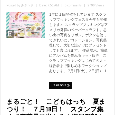
Posted by
みさうさ
|
Date: 7:51 AM
|
0 comments
|
2796 Views
1年に１回開催をしています スクラ
ップブッキングフェスタ今年も開催
します♬ スクラップブッキングはア
メリカ発祥のペーパークラフト。思
い出の写真をリボン、ボタンを使っ
てきれいにデコレーション。写真整
理して、大切な誰か♡にプレゼント
しても喜ばれます。 作品展示、簡単
にアルバムを作れるキット販売、ス
クラップブッキングはじめての人～
経験者まで楽しめるワークショップ
あります。 7月1日(土)、2日(日) 1
...
Read more
まるごと！ こどもはっち 夏ま
つり！ ７月18日！ スタンプ集