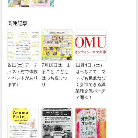
関連記事
2/11(土) アーテ
7月16日は、ま
11月4日（土）
ィスト村で体験
るごと こども
はっちにて、マ
イベントがあり
はっち夏まつ
マでも気兼ねな
ます♪
り！
く参加できる異
業種交流パーテ
ィ開催！