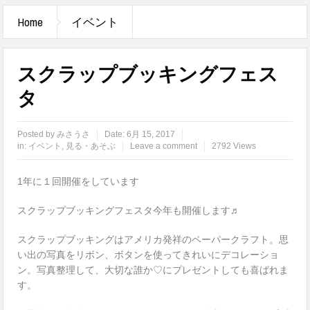
Home
イベント
スクラップブッキングフェス
タ
Posted by
みさうさ
Date:
6月 15, 2017
in:
イベント
,
見る・あそぶ
Leave a comment
2792 Views
1年に１回開催をしています
スクラップブッキングフェスタ今年も開催します♬
スクラップブッキングはアメリカ発祥のペーパークラフト。思
い出の写真をリボン、ボタンを使ってきれいにデコレーショ
ン。写真整理して、大切な誰か♡にプレゼントしても喜ばれま
す。