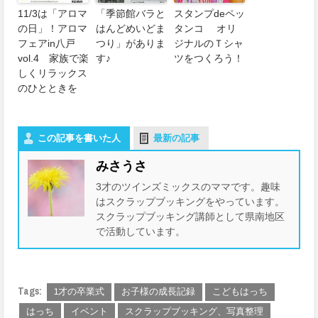
11/3は「アロマ
「季節館バラと
スタンプdeペッ
の日」！アロマ
はんどめいどま
タンコ オリ
フェアin八戸
つり」がありま
ジナルのＴシャ
vol.4 家族で楽
す♪
ツをつくろう！
しくリラックス
のひとときを
この記事を書いた人
最新の記事
みさうさ
3才のツインズミックスのママです。趣味
はスクラップブッキングをやっています。
スクラップブッキング講師として県南地区
で活動しています。
Tags:
1才の卒業式
お子様の成長記録
こどもはっち
はっち
イベント
スクラップブッキング、写真整理