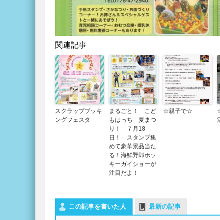
関連記事
スクラップブッキ
まるごと！ こど
☆親子で☆
ングフェスタ
もはっち 夏まつ
り！ ７月18
日！ スタンプ集
めて豪華景品当た
る！海鮮野郎ホッ
キーガイショーが
注目だよ！
この記事を書いた人
最新の記事