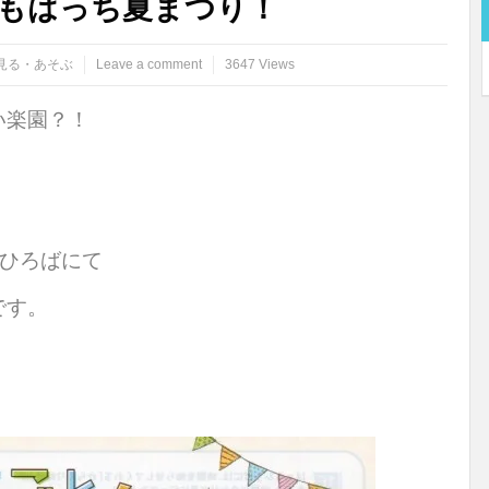
どもはっち夏まつり！
見る・あそぶ
Leave a comment
3647 Views
い楽園？！
ちひろばにて
です。