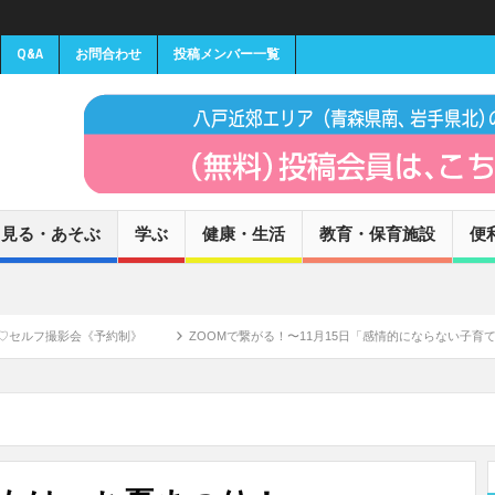
Q&A
お問合わせ
投稿メンバー一覧
見る・あそぶ
学ぶ
健康・生活
教育・保育施設
便
予約制》
ZOOMで繋がる！〜11月15日「感情的にならない子育て」講師 高祖常子