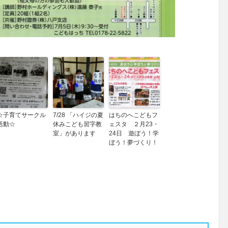
☆子育てサークル
7/28 「ハイジの夏
はちのへこどもフ
活動☆
休みこども習字教
ェスタ ２月23・
室」があります
24日 遊ぼう！学
ぼう！夢づくり！