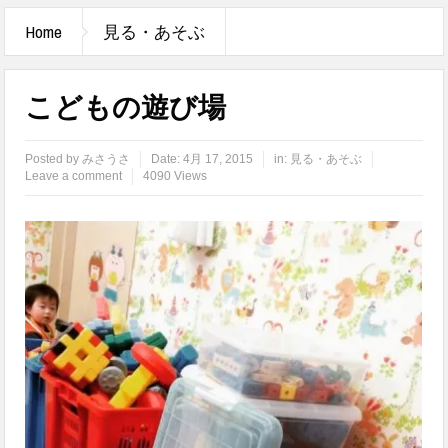
Home
見る・あそぶ
こどもの遊び場
Posted by
みさうさ
Date:
4月 17, 2015
in:
見る・あそぶ
Leave a comment
4090 Views