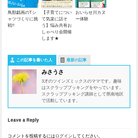
鳥獣戯画のTシ
【子育てについ
おいらせ川カヌ
ャツづくりに挑
て気楽に話そ
ー体験
戦!!
う】悩み共有お
しゃべり会開催
します★
この記事を書いた人
最新の記事
みさうさ
3才のツインズミックスのママです。趣味
はスクラップブッキングをやっています。
スクラップブッキング講師として県南地区
で活動しています。
Leave a Reply
コメントを投稿するには
ログイン
してください。