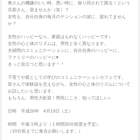
奥さんの機嫌のいい時、悪い時に、振り回されて困る！と
いう
旦那さん、居ませんか（笑）？
女性も、自分自身の毎月のテンションの波に、疲れてませ
ん
か？
女性がハッピーなら、家庭はもれなくハッピーです♪
女性の心と体のリズムは、男性と全く異なります。
夫婦間のコミュニケーションに、自分自身のハッピーに、
ファミリーのハッピーに♥
きっと役立つと思います＾＾
子育てや親としての学びのコミュニケーションカフェです
。
皆さんで体験談を交えながら、女性の心と体のリズムにつ
いて
お話したいと思います。
もちろん、男性大歓迎！男性にこそ、知ってほしい♪
日時 平成26年 4月19日（土）
時間 午後３時より（１時間30分程度を予定）
（10分前までに集合お願いします。）