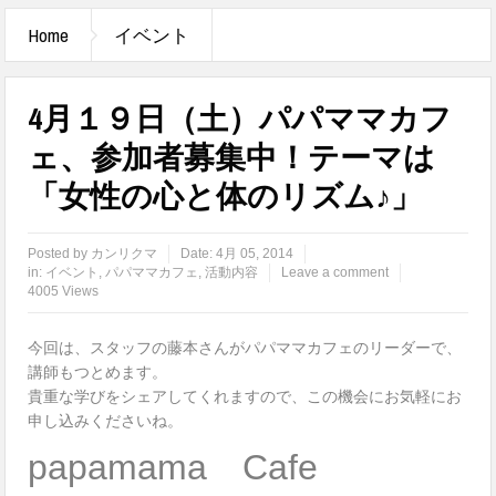
Home
イベント
4月１９日（土）パパママカフ
ェ、参加者募集中！テーマは
「女性の心と体のリズム♪」
Posted by
カンリクマ
Date:
4月 05, 2014
in:
イベント
,
パパママカフェ
,
活動内容
Leave a comment
4005 Views
今回は、スタッフの藤本さんがパパママカフェのリーダーで、
講師もつとめます。
貴重な学びをシェアしてくれますので、この機会にお気軽にお
申し込みくださいね。
papamama Cafe