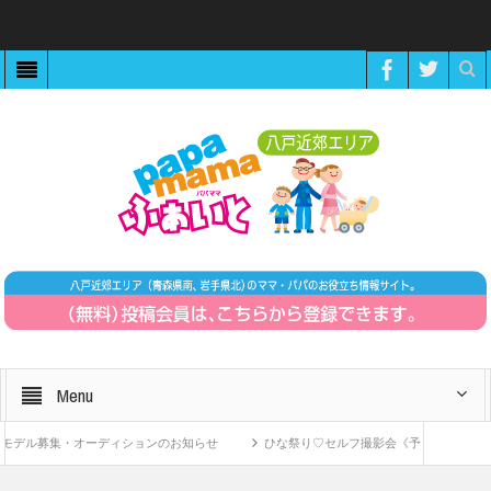
Menu
デル募集・オーディションのお知らせ
ひな祭り♡セルフ撮影会《予約制》
Z