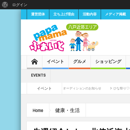
ログイン
運営団体
立ち上げ理由
活動内容
メディア掲載
イベント
グルメ
ショッピング
EVENTS
イベント
小学生女子CMモデル募集・オーディションのお知らせ
ひな祭り♡セルフ撮
11日
Home
健康・生活