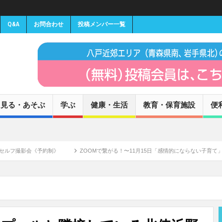
Q&A
お問合わせ
投稿メンバー一覧
見る・あそぶ
学ぶ
健康・生活
教育・保育施設
便
影会《予約制》
ZOOMで繋がる！〜11月15日「感情的にならない子育て」講師 