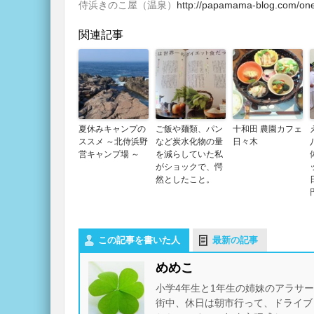
侍浜きのこ屋（温泉）
http://papamama-blog.com/on
関連記事
夏休みキャンプの
ご飯や麺類、パン
十和田 農園カフェ
ススメ ～北侍浜野
など炭水化物の量
日々木
営キャンプ場 ～
を減らしていた私
がショックで、愕
然としたこと。
この記事を書いた人
最新の記事
めめこ
小学4年生と1年生の姉妹のアラサ
街中、休日は朝市行って、ドライブ