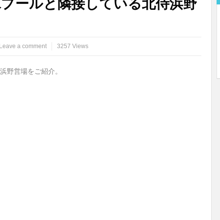
水プールと隣接している北侍浜野
Leave a comment
3257 Views
浜野営場をご紹介。