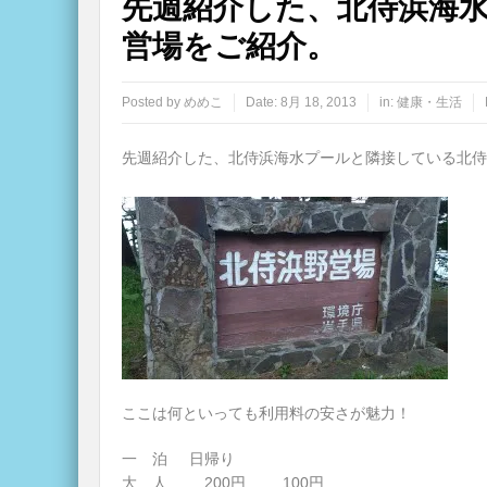
先週紹介した、北侍浜海
営場をご紹介。
Posted by
めめこ
Date:
8月 18, 2013
in:
健康・生活
先週紹介した、北侍浜海水プールと隣接している北侍
ここは何といっても利用料の安さが魅力！
一 泊 日帰り
大 人 200円 100円