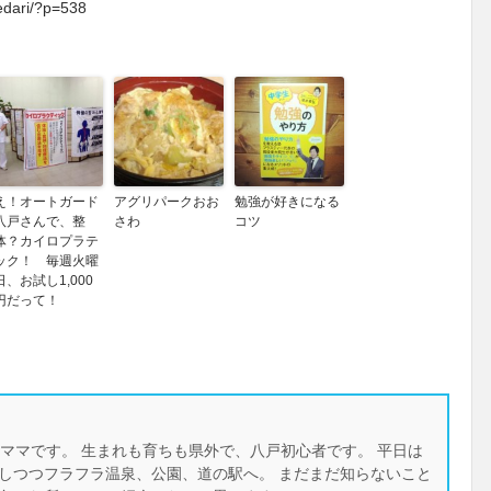
edari/?p=538
え！オートガード
アグリパークおお
勉強が好きになる
八戸さんで、整
さわ
コツ
体？カイロプラテ
ック！ 毎週火曜
日、お試し1,000
円だって！
ーママです。 生まれも育ちも県外で、八戸初心者です。 平日は
しつつフラフラ温泉、公園、道の駅へ。 まだまだ知らないこと