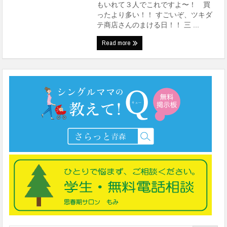
もいれて３人でこれですよ〜！ 買
ったより多い！！ すごいぞ、ツキダ
テ商店さんのまける日！！ 三 ...
Read more