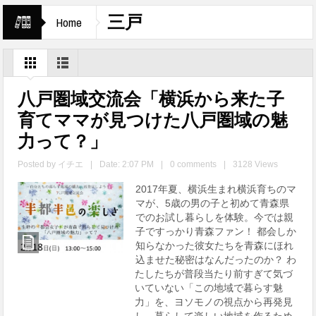
三戸
Home
八戸圏域交流会「横浜から来た子
育てママが見つけた八戸圏域の魅
力って？」
Posted by
イチエ
|
Date: 2:07 PM
|
0 comments
|
3128 Views
2017年夏、横浜生まれ横浜育ちのマ
マが、5歳の男の子と初めて青森県
でのお試し暮らしを体験。今では親
子ですっかり青森ファン！ 都会しか
知らなかった彼女たちを青森にほれ
込ませた秘密はなんだったのか？ わ
たしたちが普段当たり前すぎて気づ
いていない「この地域で暮らす魅
力」を、ヨソモノの視点から再発見