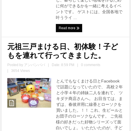
し、暮らして楽しい地域を作るため
に何ができるかを一緒に考えるイベ
ントです。 ゲストには、全国各地で
叶うライ ...
Read more
元祖三戸まける日、初体験！子ど
もを連れて行ってきました。
Posted by
アンパンパパ
|
Date: 8:59 PM
|
0 comments
|
3654 Views
とんでもなくまける日とFacebook
で話題になっていたので、 高校２年
と小学４年の姉妹二人を連れて、 ツ
キダテ商店さんへ。 お目当ては、ま
ずは、春彼岸用に線香とローソクを
買いました。！！ これ、生ビールと
お団子のローソクなんです。 ご先祖
様の好きだった好物シリーズって面
白いでしょ。 いただいたのが、子ど