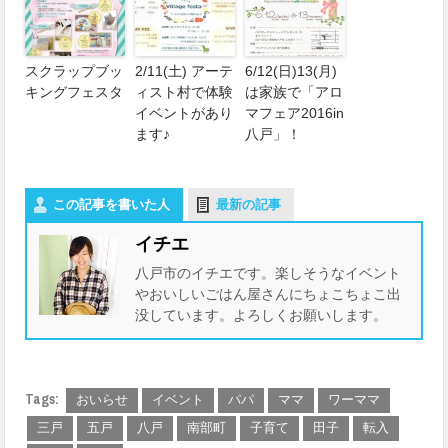
スクラップブッ
2/11(土) アーテ
6/12(日)13(月)
キングフェスタ
ィスト村で体験
は家族で「アロ
イベントがあり
マフェア2016in
ます♪
八戸」！
この記事を書いた人
最新の記事
イチエ
八戸市のイチエです。楽しそうなイベント
やおいしいごはん屋さんにちょこちょこ出
没しています。よろしくお願いします。
Tags:
おいらせ
イベント
パパ
ママ
ワーママ
三戸
五戸
八戸
南部町
子育て
田子
転入