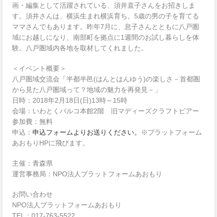
画・編集として活躍されている、須井直子さんをお招きしま
す。須井さんは、横浜生まれ横浜育ち。5歳の男の子を育てる
ママさんでもあります。昨年7月に、息子さんとともに八戸圏
域にお越しになり、南部町を拠点に1週間のお試し暮らしを体
験。八戸圏域内各地を取材してくれました。
＜イベント概要＞
八戸圏域交流会「半都半邑(はんとはんゆう)の楽しさ－首都圏
から見た八戸圏域って？地域の魅力を再発見－」
日時：2018年2月18日(日)13時～15時
会場：いわとくパルコ本館2階 旧マディーズクラフトビアー
参加費：無料
申込：
申込フォームよりお送りください。
※プラットフォーム
あおもりHPに飛びます。
主催：青森県
運営事務局：NPO法人プラットフォームあおもり
お問い合わせ
NPO法人プラットフォームあおもり
TEL：017-763-5522