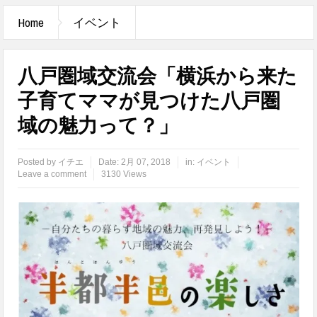
Home
イベント
八戸圏域交流会「横浜から来た
子育てママが見つけた八戸圏
域の魅力って？」
Posted by
イチエ
Date:
2月 07, 2018
in:
イベント
Leave a comment
3130 Views