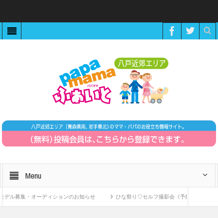
Menu
ル募集・オーディションのお知らせ
ひな祭り♡セルフ撮影会《予約制》
Z