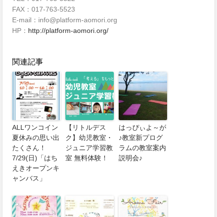
FAX：017-763-5523
E-mail：info@platform-aomori.org
HP：
http://platform-aomori.org/
関連記事
ALLワンコイン
【リトルデス
はっぴぃよ～が
夏休みの思い出
ク】幼児教室・
♪教室新プログ
たくさん！
ジュニア学習教
ラムの教室案内
7/29(日)「はち
室 無料体験！
説明会♪
えきオープンキ
ャンバス」