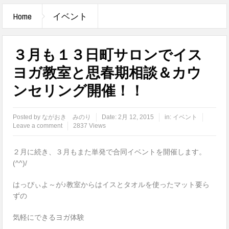
Home
イベント
３月も１３日町サロンでイス
ヨガ教室と思春期相談＆カウ
ンセリング開催！！
Posted by
ながおき みのり
Date:
2月 12, 2015
in:
イベント
Leave a comment
2837 Views
２月に続き、３月もまた単発で合同イベントを開催します。
(^^)/
はっぴぃよ～が♪教室からはイスとタオルを使ったマット要ら
ずの
気軽にできるヨガ体験