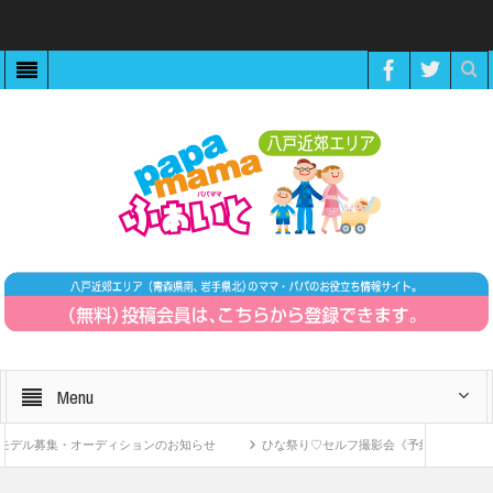
Menu
ル募集・オーディションのお知らせ
ひな祭り♡セルフ撮影会《予約制》
Z