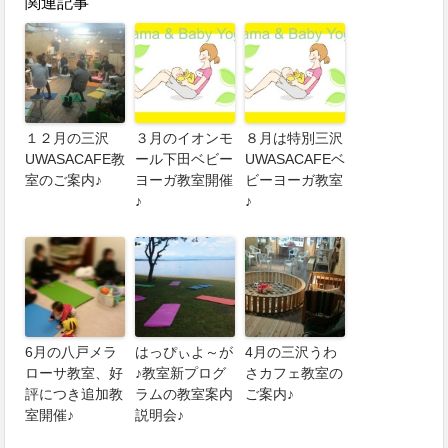
関連記事
１２月の三沢
３月のイオンモ
８月は特別三沢
UWASACAFE教
ール下田ベビー
UWASACAFEベ
室のご案内♪
ヨーガ教室開催
ビーヨーガ教室
♪
♪
6月の八戸メラ
はっぴぃよ～が
4月の三沢うわ
ローサ教室、好
♪教室新プログ
さカフェ教室の
評につき追加教
ラムの教室案内
ご案内♪
室開催♪
説明会♪