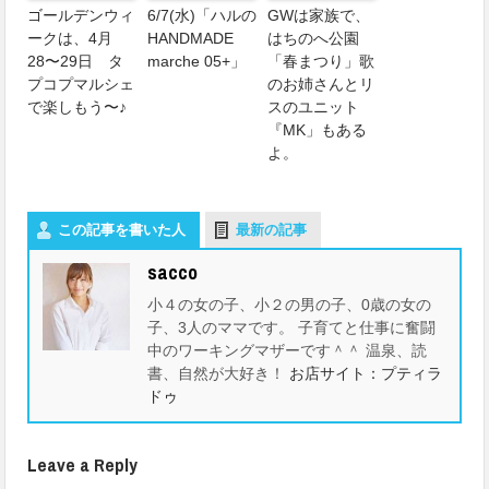
ゴールデンウィ
6/7(水)「ハルの
GWは家族で、
ークは、4月
HANDMADE
はちのへ公園
28〜29日 タ
marche 05+」
「春まつり」歌
プコプマルシェ
のお姉さんとリ
で楽しもう〜♪
スのユニット
『MK」もある
よ。
この記事を書いた人
最新の記事
sacco
小４の女の子、小２の男の子、0歳の女の
子、3人のママです。 子育てと仕事に奮闘
中のワーキングマザーです＾＾ 温泉、読
書、自然が大好き！
お店サイト：プティラ
ドゥ
Leave a Reply