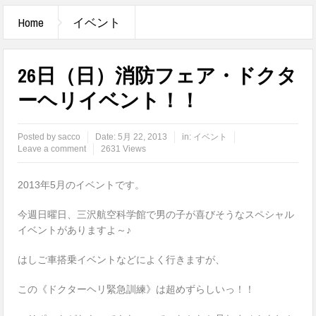
Home
イベント
26日（日）消防フェア・ドクタ
ーヘリイベント！！
Posted by
sacco
Date:
5月 22, 2013
in:
イベント
Leave a comment
2631 Views
2013年5月のイベントです。
今週日曜日、三沢航空科学館で男の子が喜びそうなスペシャル
イベントがありますよ～♪
はしご車搭乗イベントなどによく行きますが、
この《ドクターヘリ緊急訓練》は超めずらしいっ！！