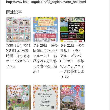
http://www.kokukagaku.jp/04_topics/event_heli.html
関連記事
7/30（日）ﾜﾝｺｲ
７月29日 湊公
５月21日、名久
ﾝで癒しの自遊
民館にてパクパ
井岳！ トライ
時間「はちえき
クルーム！ お
アル、ズンバ、
オープンキャン
昼をみんなで作
山ヨガ！ 家族
バス」
って食べる！遊
でテクテクウォ
ぶ！
ークに参加しよ
うよ♪