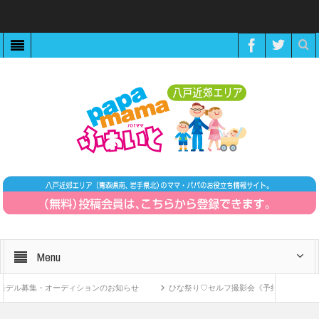
Menu
デル募集・オーディションのお知らせ
ひな祭り♡セルフ撮影会《予約制》
Z