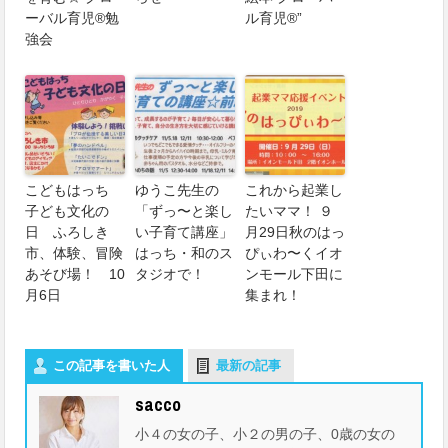
ーバル育児®勉
ル育児®”
強会
こどもはっち
ゆうこ先生の
これから起業し
子ども文化の
「ずっ〜と楽し
たいママ！ ９
日 ふろしき
い子育て講座」
月29日秋のはっ
市、体験、冒険
はっち・和のス
ぴぃわ〜くイオ
あそび場！ 10
タジオで！
ンモール下田に
月6日
集まれ！
この記事を書いた人
最新の記事
sacco
小４の女の子、小２の男の子、0歳の女の