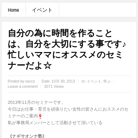
Home
イベント
自分の為に時間を作ること
は、自分を大切にする事です♪
忙しいママにオススメのセミ
ナーだよ☆
Posted by
sacco
Date:
10月 30, 2013
in:
イベント
,
学ぶ
Leave a comment
3071 Views
2013年11月のセミナーです。
今日はお仕事・育児を頑張りたい女性の皆さんにおススメのセ
ミナーのご案内
私が事務局メンバーとして活動させて頂いている
《ナギサオンナ塾》