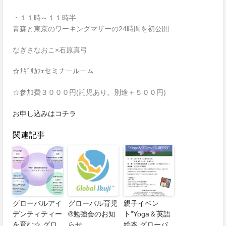
・１１時～１１時半
青森と東京のワーキングマザーの24時間を初公開
なぎさなおこ×石原真弓
☆ﾅｷﾞｻｶﾌｪセミナールーム
☆参加費３０００円(託児あり。別途＋５００円)
お申し込みはコチラ
関連記事
グローバルアイ
グローバル育児
親子イベン
デンティティー
®勉強会のお知
ト”Yoga＆英語
を育む☆ グロ
らせ
絵本 グローバ