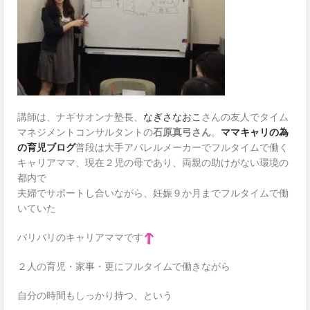
講師は、ナギサオンナ塾長、
なぎさなおこ
さんの友人でタイム
マネジメントコンサルタントの
石原真弓さん
。
ママキャリの為
の育児ブログ
普段は大手アパレルメーカーでフルタイムで働く
キャリアママ、現在２児の母であり、両親の助けがない環境の
都内で
夫婦でサポートし合いながら、妊娠９か月までフルタイムで働
いていた
バリバリのキャリアママです
２人の育児・家事・更にフルタイムで働きながら
自分の時間もしっかり持つ、という