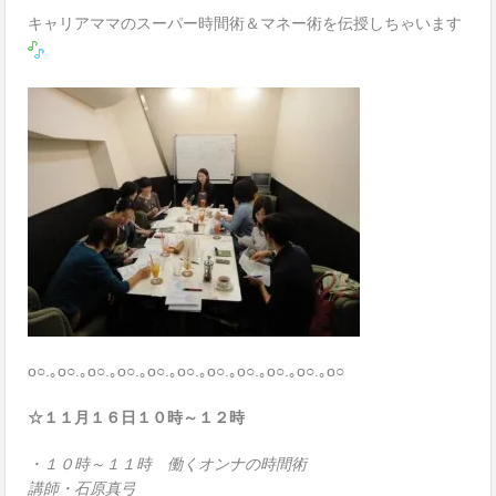
キャリアママのスーパー時間術＆マネー術を伝授しちゃいます
o○.｡o○.｡o○.｡o○.｡o○.｡o○.｡o○.｡o○.｡o○.｡o○.｡o○
☆１１月１６日１０時～１２時
・１０時～１１時 働くオンナの時間術
講師・石原真弓