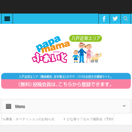
Menu
募集・オーディションのお知らせ
ひな祭り♡セルフ撮影会《予約制》
ZO