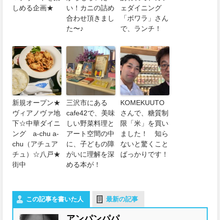
しめる企画★
い！カニの詰め
ェダイニング
合わせ頂きまし
「ボワラ」さん
た〜♪
で、ランチ！
新規オープン★
三沢市にある
KOMEKUUTO
ヴィアノヴァ地
cafe42で、美味
さんで、糖質制
下☆中華ダイニ
しい野菜料理と
限「米」を買い
ング a-chu a-
アート空間の中
ました！ 知ら
chu（アチュア
に、子どもの障
ないと驚くこと
チュ）☆八戸★
がいに理解を深
ばっかりです！
街中
める本が！
この記事を書いた人
最新の記事
アンパンパパ