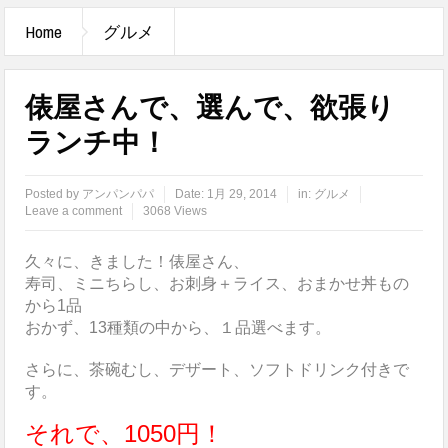
Home
グルメ
俵屋さんで、選んで、欲張り
ランチ中！
Posted by
アンパンパパ
Date:
1月 29, 2014
in:
グルメ
Leave a comment
3068 Views
久々に、きました！俵屋さん、
寿司、ミニちらし、お刺身＋ライス、おまかせ丼もの
から1品
おかず、13種類の中から、１品選べます。
さらに、茶碗むし、デザート、ソフトドリンク付きで
す。
それで、1050円！