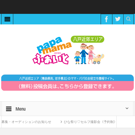
Menu
・オーディションのお知らせ
ひな祭り♡セルフ撮影会《予約制》
ZOOMで