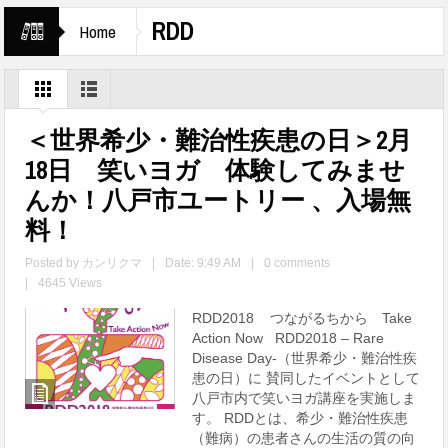
RDD
Home
＜世界希少・難治性疾患の日＞2月
18日 笑いヨガ 体験してみませ
んか！八戸市ユートリー 、入場無
料！
Posted by
カンリクマ
|
Date: 9:49 AM
|
0 comments
|
4645 Views
RDD2018 つながるちから Take
Action Now RDD2018 – Rare
Disease Day-（世界希少・難治性疾
患の日）に 賛同したイベントとして
八戸市内で笑いヨガ講座を実施しま
す。 RDDとは、希少・難治性疾患
（難病）の患者さんの生活の質の向