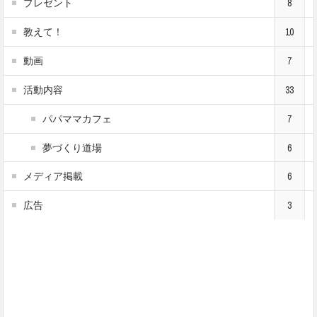
プレゼント
8
教えて！
10
動画
7
活動内容
33
パパママカフェ
7
夢づくり道場
6
メディア掲載
6
広告
3