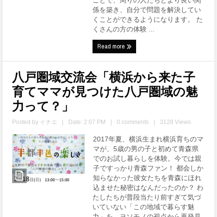
ことで、周りの人たちとより良い関
係を築き、自分で問題を解決してい
くことができるようになります。 た
くさんの方の体験 ...
Read more
八戸圏域交流会「横浜から来た子
育てママが見つけた八戸圏域の魅
力って？」
Posted by
イチエ
|
Date: 2:07 PM
|
0 comments
|
3128 Views
2017年夏、横浜生まれ横浜育ちのマ
マが、5歳の男の子と初めて青森県
でのお試し暮らしを体験。今では親
子ですっかり青森ファン！ 都会しか
知らなかった彼女たちを青森にほれ
込ませた秘密はなんだったのか？ わ
たしたちが普段当たり前すぎて気づ
いていない「この地域で暮らす魅
力」を、ヨソモノの視点から再発見