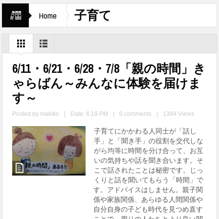
子育て
Home
6/11・6/21・6/28・7/8「親の時間」き
ゃらばん～みんなに体験を届けま
す～
Posted by
makiko
|
Date: 6:19 PM
|
0 comments
|
1394 Views
子育てにかかわる人同士が「話し
手」と「聞き手」の役割を交代しな
がら均等に時間を分け合って、お互
いの気持ちや話を聞き合います。そ
こで話されたことは秘密です。じっ
くりと話を聞いてもらう「時間」で
す。アドバイスはしません。親子関
係や家族関係、あらゆる人間関係や
自分自身の子ども時代を見つめ直す