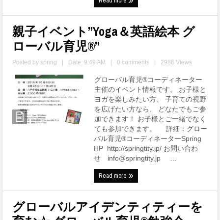
Read more
親子イベント”Yoga＆英語絵本 グ
ローバル育児®”
Posted by
spring
|
Date: 9:49 AM
|
0 comments
|
2986 Views
グローバル育児®コーディネーター
主催のイベント情報です。 お子様と
ヨガを楽しみたい方、 子育ての視野
を広げたい方なら、 どなたでもご参
加できます！ お子様とご一緒でなく
ても参加できます。 詳細：グロー
バル育児®コーディネーターSpring
HP http://springtity.jp/ お問い合わ
せ info@springtity.jp ...
Read more
グローバルアイデンティティーを