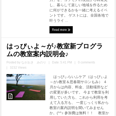
し、暮らして楽しい地域を作るため
に何ができるかを一緒に考えるイベ
ントです。 ゲストには、全国各地で
叶うライ ...
Read more
はっぴぃよ～が♪教室新プログラ
ムの教室案内説明会♪
Posted by
ながおき みのり
|
Date: 5:41 PM
|
0 comments
|
3232 Views
はっぴぃらいふケア（はっぴぃよ
～が♪教室＆思春期サロンもみ） ４
月からは内容、料金、活動場所など
の変更が多いです。 今まで教室を利
用していた方も、これから利用を考
えて入る方も、 一度じっくり私から
教室の案内説明を聞いてみません
か。(^^♪ 参加費は無料！！ 教室か