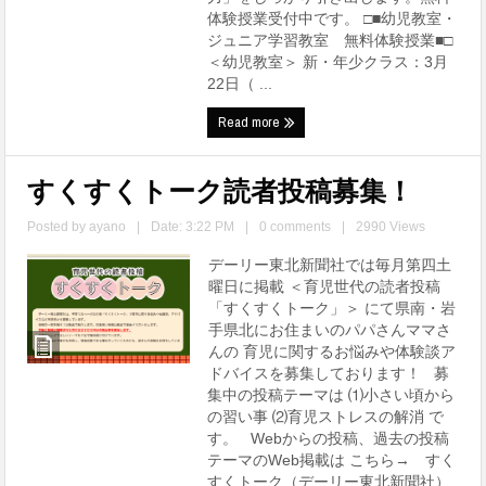
体験授業受付中です。 □■幼児教室・
ジュニア学習教室 無料体験授業■□
＜幼児教室＞ 新・年少クラス：3月
22日（ ...
Read more
すくすくトーク読者投稿募集！
Posted by
ayano
|
Date: 3:22 PM
|
0 comments
|
2990 Views
デーリー東北新聞社では毎月第四土
曜日に掲載 ＜育児世代の読者投稿
「すくすくトーク」＞ にて県南・岩
手県北にお住まいのパパさんママさ
んの 育児に関するお悩みや体験談ア
ドバイスを募集しております！ 募
集中の投稿テーマは ⑴小さい頃から
の習い事 ⑵育児ストレスの解消 で
す。 Webからの投稿、過去の投稿
テーマのWeb掲載は こちら→ すく
すくトーク（デーリー東北新聞社）