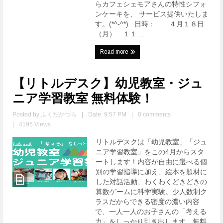
らカフェシェモアさんの特性シフォ
ンケーキを、 サービス提供いたしま
す。(*^-^*) 日時： ４月１８日
（月） １１ ...
Read more
【リトルデスク】幼児教室・ジュ
ニア学習教室 無料体験！
Posted by
ふくだかつら
|
Date: 9:57 PM
|
0 comments
|
4195 Views
リトルデスクは「幼児教室」「ジュ
ニア学習教室」をこの4月からスタ
ートします！内容が自由に選べる個
別の学習指導に加え、絵本を題材に
した対話活動、わくわくどきどきの
算数ゲームに科学実験。少人数制ク
ラスだからできる密度の濃い内容
で、一人一人のお子さんの「考える
力」をしっかり引き出します。無料