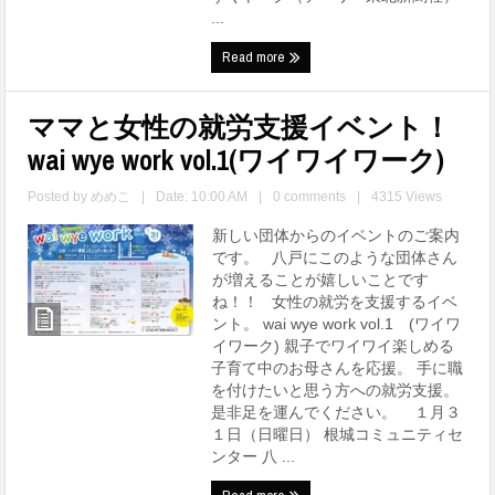
...
Read more
ママと女性の就労支援イベント！
wai wye work vol.1(ワイワイワーク)
Posted by
めめこ
|
Date: 10:00 AM
|
0 comments
|
4315 Views
新しい団体からのイベントのご案内
です。 八戸にこのような団体さん
が増えることが嬉しいことです
ね！！ 女性の就労を支援するイベ
ント。 wai wye work vol.1 (ワイワ
イワーク) 親子でワイワイ楽しめる
子育て中のお母さんを応援。 手に職
を付けたいと思う方への就労支援。
是非足を運んでください。 １月３
１日（日曜日） 根城コミュニティセ
ンター 八 ...