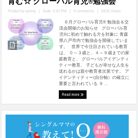
育む☆ グローバル育児®勉強会
Posted by
spring
|
Date: 3:42 PM
|
0 comments
|
2828 Views
６月グローバル育児® 勉強会＆交
流会開催のお知らせ グローバル育
児®に初めて触れる方を対象に 青森
県八戸市内で勉強会を開催していま
す。 世界で今注目されている教育
は、 ０～３歳と、４～９歳までの家
庭教育と、 グローバルアイデンティ
ティー教育。 子どもが幸せな人生を
送れるかは親や教育者次第です。 ア
イデンティティー(自分軸）の確立に
重要と言われている ９ ...
Read more