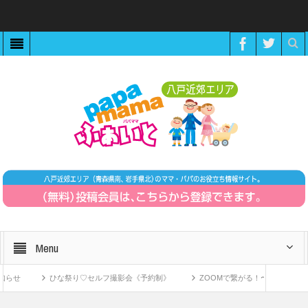
Menu
ひな祭り♡セルフ撮影会《予約制》
ZOOMで繋がる！〜11月15日「感情