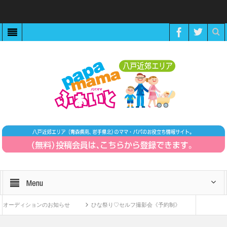
Menu
ーディションのお知らせ
ひな祭り♡セルフ撮影会《予約制》
ZOOMで繋