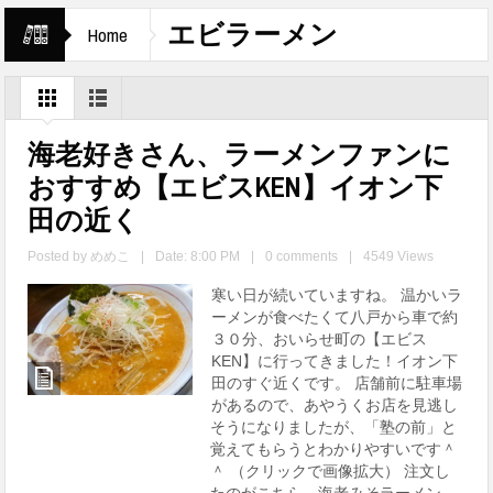
エビラーメン
Home
海老好きさん、ラーメンファンに
おすすめ【エビスKEN】イオン下
田の近く
Posted by
めめこ
|
Date: 8:00 PM
|
0 comments
|
4549 Views
寒い日が続いていますね。 温かいラ
ーメンが食べたくて八戸から車で約
３０分、おいらせ町の【エビス
KEN】に行ってきました！イオン下
田のすぐ近くです。 店舗前に駐車場
があるので、あやうくお店を見逃し
そうになりましたが、「塾の前」と
覚えてもらうとわかりやすいです＾
＾ （クリックで画像拡大） 注文し