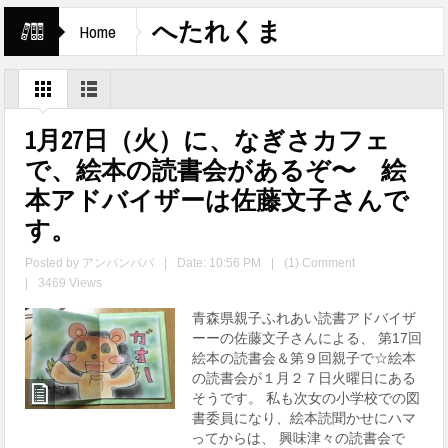
へたれくま
Home
1月27日（火）に、なぎさカフェ
で、絵本の読書会があるぞ〜 絵
本アドバイザーは佐藤文子さんで
す。
Posted by
アンパンパパ
|
Date: 10:56 PM
|
(1) Comment
|
3469 Views
青森県親子ふれあい読書アドバイザ
ーーの佐藤文子さんによる、 第17回
絵本の読書会＆第９回親子で☆絵本
の読書会が１月２７日火曜日にある
そうです。 私も次女の小学校での図
書委員になり、絵本読聞かせにハマ
ってからは、 興味津々の読書会で