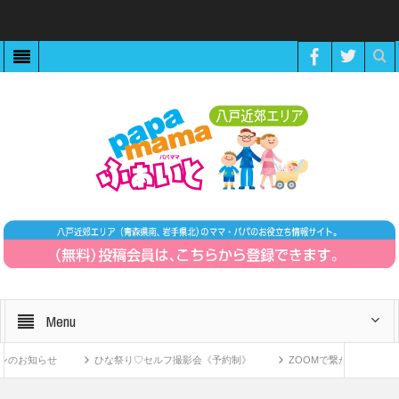
Menu
お知らせ
ひな祭り♡セルフ撮影会《予約制》
ZOOMで繋がる！〜11月1