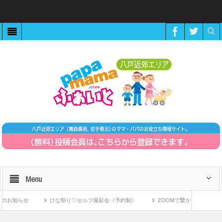
Menu
お知らせ
ひな祭り♡セルフ撮影会《予約制》
ZOOMで繋がる！〜11月1