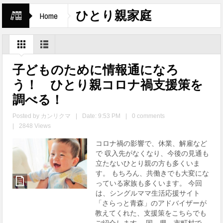
ひとり親家庭
Home
子どものために情報通になろ
う！ ひとり親コロナ禍支援策を
調べる！
Posted by
カンリクマ
|
Date: 9:53 PM
|
0 comments
|
2848 Views
コロナ禍の影響で、休業、解雇など
で 収入先がなくなり、今後の見通も
立たないひとり親の方も多くいま
す。 もちろん、共働きでも大変にな
っている家族も多くいます。 今回
は、シングルママ生活応援サイト
「さらっと青森」のアドバイザーが
教えてくれた、支援策をこちらでも