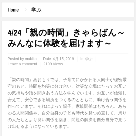
Home
学ぶ
4/24「親の時間」きゃらばん～
みんなに体験を届けます～
Posted by
makiko
Date:
4月 15, 2019
in:
学ぶ
Leave a comment
2199 Views
「親の時間」あおもりでは、子育てにかかわる人同士が秘密厳
守のもと、時間を均等に分け合い、対等な立場にたってお互い
の気持ちや話を聞きあう方法を学んでいます。お互いが信頼し
合えて、安心できる場所をつくるのとともに、助け合う関係を
作っています。それによって親子、家族関係はもちろん、あら
ゆる人間関係や、自分自身の子ども時代を見つめ直して、周り
の人たちとより良い関係を築き、問題の解決を自分自身で見つ
け出せるようになっていきます。