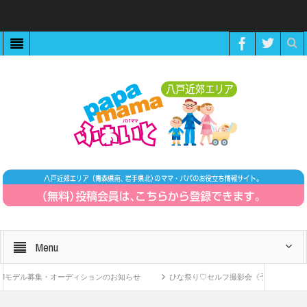
Menu
デル募集・オーディションのお知らせ
ひな祭り♡セルフ撮影会《予約制》
Z