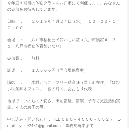
今年度１回目の体験クラスを八戸市にて開催します。みなさん
の参加をお待ちしています。
日時 ： ２０１９年４月２４日（水） １０：００～１
２：００
会場 ： 八戸市福祉公民館いこい室（八戸市類家４－３－
１・八戸市福祉体育館となり）
参加費： 無料
託児 ： １人５００円（同会場保育室）
講師 ： 木村ともこ フリー助産師（階上町在住）「ぽぴ
ぃ助産師オフィス」「親の時間」あおもり代表
地域で「いのちの大切さ」出前講座、講演、子育て支援活動実
施。４人の息子の母。
申し込み・問い合わせ： TEL ０９０－４５５６－５５２７ E-
mail yuki92481@gmail.com 事務局橋本まで