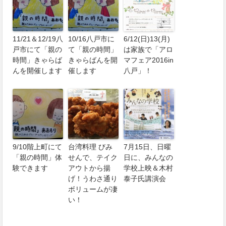
11/21＆12/19八
10/16八戸市に
6/12(日)13(月)
戸市にて「親の
て「親の時間」
は家族で「アロ
時間」きゃらば
きゃらばんを開
マフェア2016in
んを開催します
催します
八戸」！
9/10階上町にて
台湾料理 びみ
7月15日、日曜
「親の時間」体
せんで、テイク
日に、みんなの
験できます
アウトから揚
学校上映＆木村
げ！うわさ通り
泰子氏講演会
ボリュームが凄
い！