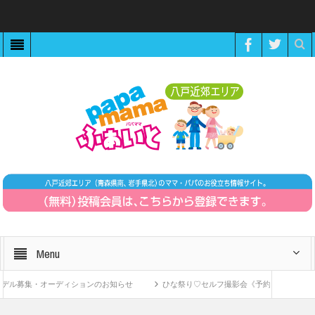
Menu
・オーディションのお知らせ
ひな祭り♡セルフ撮影会《予約制》
ZOOMで