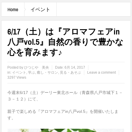
Home
イベント
6/17（土）は『アロマフェアin
八戸vol.5』自然の香りで豊かな
心を育みます♪
Posted by
ひつじや 美央
Date:
6月 14, 2017
in:
イベント
,
学ぶ
,
癒し・サロン
,
見る・あそぶ
Leave a comment
3297 Views
今週末6/17（土）デーリー東北ホール（青森県八戸市城下１－
３－１２）にて、
親子で楽しめる『アロマフェアin八戸vol.5』を開催いたしま
す。