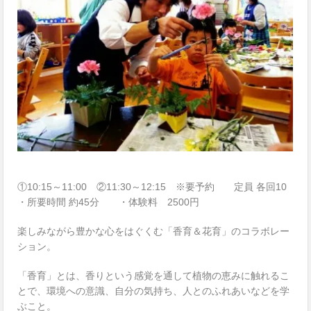
①10:15～11:00 ②11:30～12:15 ※要予約 定員 各回10
・所要時間 約45分 ・体験料 2500円
楽しみながら豊かな心をはぐくむ「香育＆花育」のコラボレー
ション。
「香育」とは、香りという感覚を通して植物の恵みに触れるこ
とで、環境への意識、自分の気持ち、人とのふれあいなどを学
ぶこと。