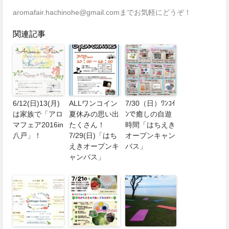
aromafair.hachinohe@gmail.comまでお気軽にどうぞ！
関連記事
6/12(日)13(月)
ALLワンコイン
7/30（日）ﾜﾝｺｲ
は家族で「アロ
夏休みの思い出
ﾝで癒しの自遊
マフェア2016in
たくさん！
時間「はちえき
八戸」！
7/29(日)「はち
オープンキャン
えきオープンキ
バス」
ャンバス」