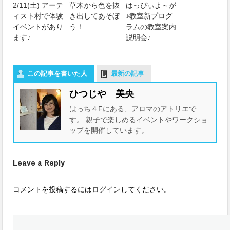
2/11(土) アーテ
草木から色を抜
はっぴぃよ～が
ィスト村で体験
き出してあそぼ
♪教室新プログ
イベントがあり
う！
ラムの教室案内
ます♪
説明会♪
この記事を書いた人
最新の記事
ひつじや 美央
はっち４Fにある、アロマのアトリエで
す。 親子で楽しめるイベントやワークショ
ップを開催しています。
Leave a Reply
コメントを投稿するには
ログイン
してください。