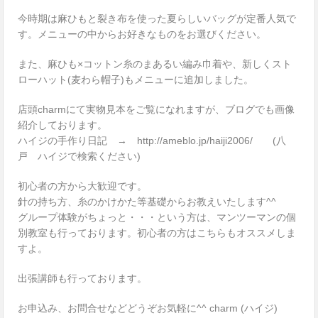
今時期は麻ひもと裂き布を使った夏らしいバッグが定番人気で
す。メニューの中からお好きなものをお選びください。
また、麻ひも×コットン糸のまあるい編み巾着や、新しくスト
ローハット(麦わら帽子)もメニューに追加しました。
店頭charmにて実物見本をご覧になれますが、ブログでも画像
紹介しております。
ハイジの手作り日記 → http://ameblo.jp/haiji2006/ (八
戸 ハイジで検索ください)
初心者の方から大歓迎です。
針の持ち方、糸のかけかた等基礎からお教えいたします^^
グループ体験がちょっと・・・という方は、マンツーマンの個
別教室も行っております。初心者の方はこちらもオススメしま
すよ。
出張講師も行っております。
お申込み、お問合せなどどうぞお気軽に^^ charm (ハイジ)