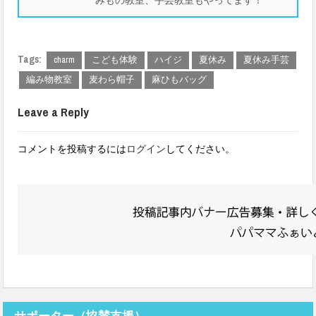
Tags:
charm
こども体験
ハイジ
夏休み
夏休み手芸
編み物教室
麦わら帽子
麻ひもバッグ
Leave a Reply
コメントを投稿するには
ログイン
してください。
サポーター（協賛支援）