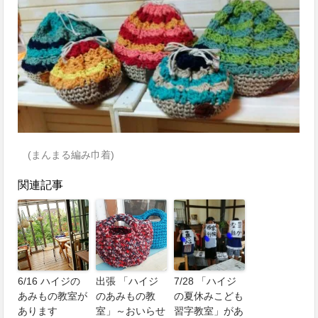
(まんまる編み巾着)
関連記事
6/16 ハイジの
出張 「ハイジ
7/28 「ハイジ
あみもの教室が
のあみもの教
の夏休みこども
あります
室」～おいらせ
習字教室」があ