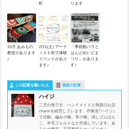
町
ります
10月 あみもの
2/11(土) アーテ
「季節館バラと
教室があります
ィスト村で体験
はんどめいどま
♪
イベントがあり
つり」がありま
ます♪
す♪
この記事を書いた人
最新の記事
ハイジ
二児の母です。ハンドメイドと雑貨のお店
charmを経営しています。作家名｢ハイジ｣
で活動。編み小物、革小物、消しゴムはん
こ、羊毛フェルトなど作成しています。あ
みもの教室、手芸教室もやってます！