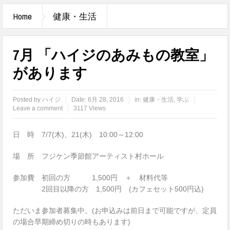
Home
健康・生活
7月 「ハイジのあみもの教室」
があります
Posted by
ハイジ
Date:
6月 28, 2016
in:
健康・生活
,
学ぶ
Leave a comment
3117 Views
日 時 7/7(木)、21(木) 10:00～12:00
場 所 フジケン季節館アーティスト村ホール
参加費 初回の方 1,500円 ＋ 材料代等
2回目以降の方 1,500円 (カフェセット500円込)
ただいま参加者募集中。(お申込みは前日まで可能ですが、定員
の場合早期締め切りの時もあります)