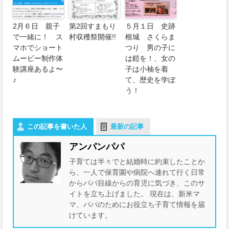
2月６日 親子
第2回すまもり
５月１日 史跡
で一緒に！ ス
村収穫祭開催!!
根城 さくらま
マホでショート
つり 男の子に
ムービー制作体
は鎧を！、女の
験講座あるよ〜
子は小袖を着
♪
て、歴史を学ぼ
う！
この記事を書いた人
最新の記事
アンパンパパ
子育ては半々でと結婚時に約束したことか
ら、一人で保育園や病院へ連れて行く日常
からパパ目線からの育児に気づき、このサ
イトを立ち上げました。 現在は、新米マ
マ、パパのためにお役立ち子育て情報を届
けています。