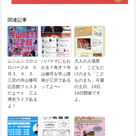
関連記事
ムシムシコロコ
パパママにもわ
大人の入場禁
ロパークJr ５
かる？奇才？寺
止！ こどもだ
月３、４、５
山修司を学ぶ講
けのまち「こど
三沢の寺山修司
座が三沢である
ものまち」今週
記念館フェスタ
ってよ〜♪
の土日、13日、
だよ〜♬ 三上
14日開催です
博史ライブある
よ。
よ！