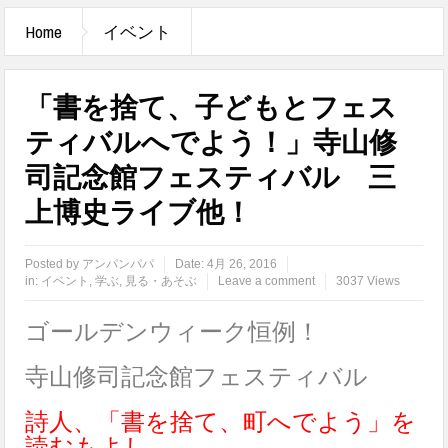
Home
イベント
「書を捨て、子どもとフェス
ティバルへでよう！」寺山修
司記念館フェスティバル 三
上博史ライブ他！
Posted by
アンパンパパ
Date:
4月 26, 2016
in:
イベント
,
学ぶ
,
見る・あそぶ
Leave a comment
3037 Views
ゴールデンウィーク恒例！
寺山修司記念館フェスティバル
詩人、「書を捨て、町へでよう」を
読むもよし、