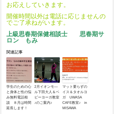
お応えしていきます。
開催時間以外は電話に応じませんの
でご了承ねがいます。
上級思春期保健相談士 思春期サ
ロン もみ
関連記事
学生のための心
2月イオンモ―
マット要らずの
と身体と性の悩
ル下田大人＆ベ
イス＆タオルヨ
み無料電話相
ビーヨーガ教室
ガ UWASA
談 ８月は時間
♪のご案内♪
CAFE教室♪ in
延長します！
MISAWA