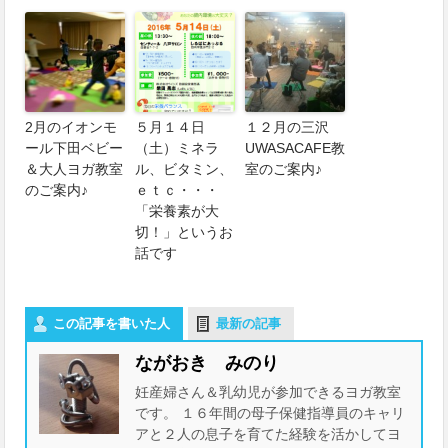
2月のイオンモ
５月１４日
１２月の三沢
ール下田ベビー
（土）ミネラ
UWASACAFE教
＆大人ヨガ教室
ル、ビタミン、
室のご案内♪
のご案内♪
ｅｔｃ・・・
「栄養素が大
切！」というお
話です
この記事を書いた人
最新の記事
ながおき みのり
妊産婦さん＆乳幼児が参加できるヨガ教室
です。 １６年間の母子保健指導員のキャリ
アと２人の息子を育てた経験を活かしてヨ