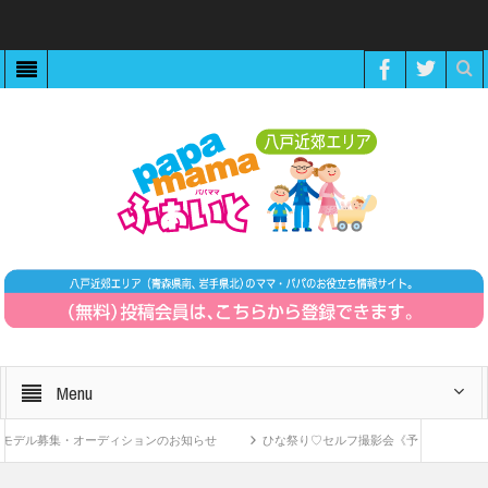
Menu
デル募集・オーディションのお知らせ
ひな祭り♡セルフ撮影会《予約制》
Z