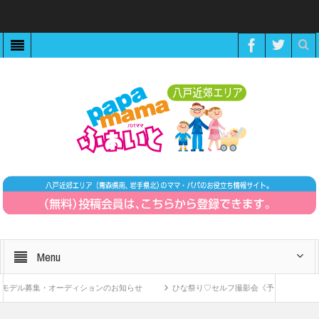
Menu
デル募集・オーディションのお知らせ
ひな祭り♡セルフ撮影会《予約制》
Z