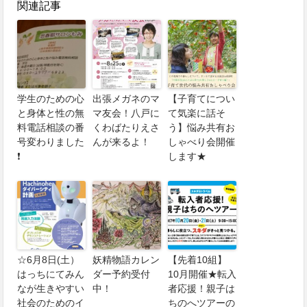
関連記事
学生のための心
出張メガネのマ
【子育てについ
と身体と性の無
マ友会！八戸に
て気楽に話そ
料電話相談の番
くわばたりえさ
う】悩み共有お
号変わりました
んが来るよ！
しゃべり会開催
❗
します★
☆6月8日(土）
妖精物語カレン
【先着10組】
はっちにてみん
ダー予約受付
10月開催★転入
なが生きやすい
中！
者応援！親子は
社会のためのイ
ちのへツアーの