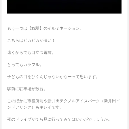
もう一つは【鮫駅】のイルミネーション。
こちらはピカピカが凄い！
遠くからでも目立つ電飾。
とってもカラフル。
子どもの目をひくんじゃないかなーって思います。
駅前に駐車場が数台。
このほかに市役所前や新井田テクノルアイスパーク（新井田イ
ンドアリンク）もキレイです。
夜のドライブがてら見に行ってみてはいかがでしょうか。