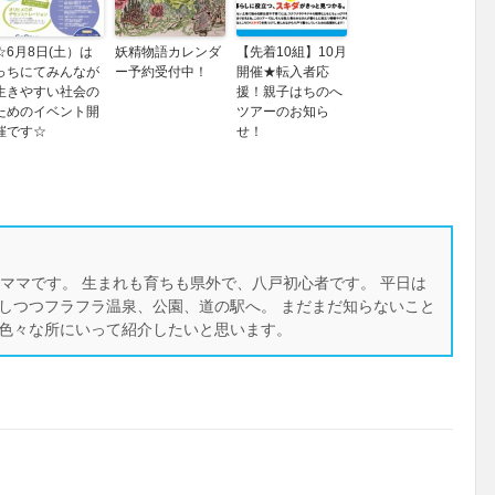
☆6月8日(土）は
妖精物語カレンダ
【先着10組】10月
っちにてみんなが
ー予約受付中！
開催★転入者応
生きやすい社会の
援！親子はちのへ
ためのイベント開
ツアーのお知ら
催です☆
せ！
ーママです。 生まれも育ちも県外で、八戸初心者です。 平日は
しつつフラフラ温泉、公園、道の駅へ。 まだまだ知らないこと
色々な所にいって紹介したいと思います。