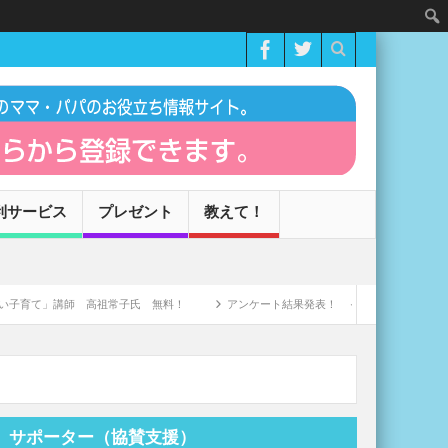
利サービス
プレゼント
教えて！
」講師 高祖常子氏 無料！
アンケート結果発表！ ＜新型コロナウィルスによる家
サポーター（協賛支援）