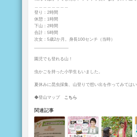
＿＿＿＿＿＿＿＿
登り：2時間
休憩：1時間
下山：2時間
合計：5時間
次女：5歳2か月。身長100センチ（当時）
______________
園児でも登れる山！
虫かごを持った小学生もいました。
夏休みに昆虫採集、山登りで想い出を作ってみてはい
◆登山マップ
こちら
関連記事