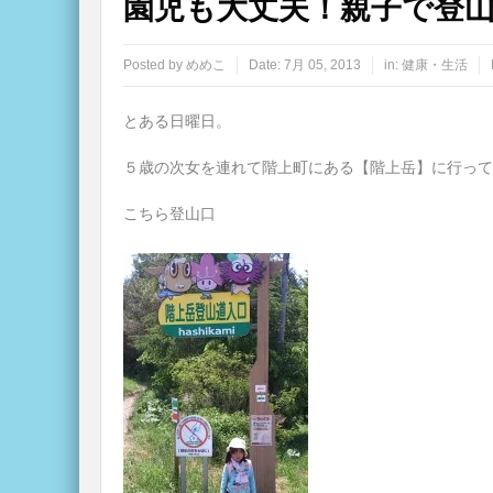
園児も大丈夫！親子で登山
Posted by
めめこ
Date:
7月 05, 2013
in:
健康・生活
とある日曜日。
５歳の次女を連れて階上町にある【階上岳】に行って
こちら登山口