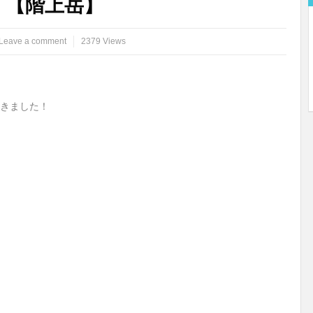
 【階上岳】
Leave a comment
2379 Views
きました！