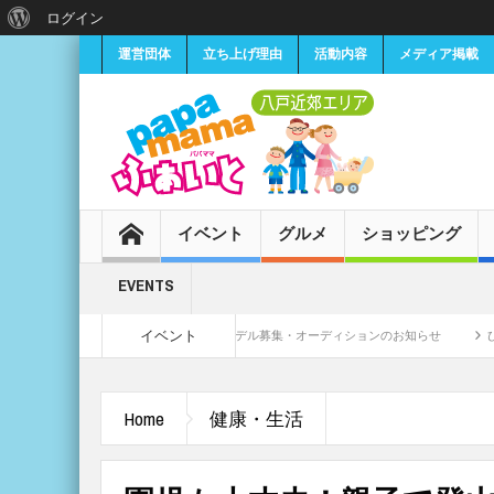
ログイン
運営団体
立ち上げ理由
活動内容
メディア掲載
イベント
グルメ
ショッピング
EVENTS
イベント
集中！
小学生女子CMモデル募集・オーディションのお知らせ
ひな祭り♡
Home
健康・生活