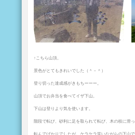
↑こちら山頂。
景色がとてもきれいでした（＾－＾）
登り切った達成感がきもちーーー。
山頂でお弁当を食べてイザ下山。
下山は登りより気を使います。
階段で転び、砂利に足を取られて転び、木の枝に滑っ
転んでばかりでしたが、ケラケラ笑いながらの下山で