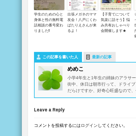
学生のための心と
出張メガネのママ
【子育てについて
身体と性の無料電
友会！八戸にくわ
気楽に話そう】悩
話相談の番号変わ
ばたりえさんが来
み共有おしゃべり
りました❗
るよ！
会開催します★
この記事を書いた人
最新の記事
めめこ
小学4年生と1年生の姉妹のアラサ
街中、休日は朝市行って、ドライブ
だらけですか、好奇心旺盛なので、
Leave a Reply
コメントを投稿するには
ログイン
してください。