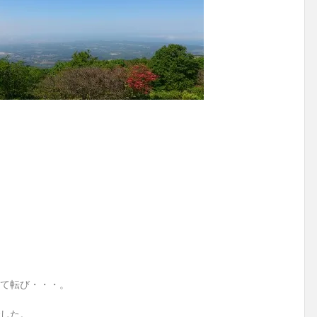
て転び・・・。
した。