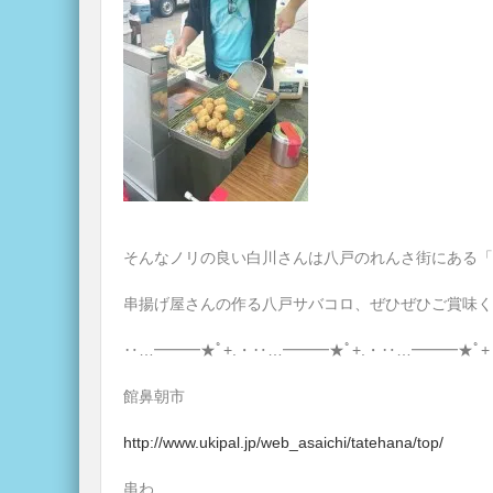
そんなノリの良い白川さんは八戸のれんさ街にある「
串揚げ屋さんの作る八戸サバコロ、ぜひぜひご賞味く
‥…━━━★ﾟ+.・‥…━━━★ﾟ+.・‥…━━━★ﾟ+
館鼻朝市
http://www.ukipal.jp/web_asaichi/tatehana/top/
串わ