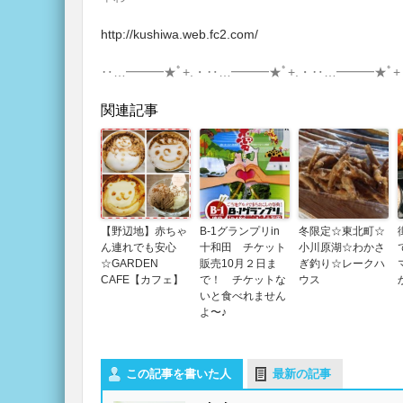
http://kushiwa.web.fc2.com/
‥…━━━★ﾟ+.・‥…━━━★ﾟ+.・‥…━━━★ﾟ+
関連記事
【野辺地】赤ちゃ
B-1グランプリin
冬限定☆東北町☆
ん連れでも安心
十和田 チケット
小川原湖☆わかさ
☆GARDEN
販売10月２日ま
ぎ釣り☆レークハ
CAFE【カフェ】
で！ チケットな
ウス
いと食べれません
よ〜♪
この記事を書いた人
最新の記事