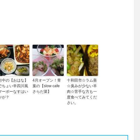
街中の【おはな】
4月オープン！青
十和田市☆ラム善
でちょい辛四川風
葉の【slow cafe
☆臭みが少ない羊
マーボーなすはい
さらだ菜】
肉☆苦手な方も一
かが？
度食べてみてくだ
さい。