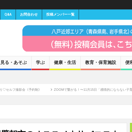
Q&A
お問合わせ
投稿メンバー一覧
見る・あそぶ
学ぶ
健康・生活
教育・保育施設
便
撮影会《予約制》
ZOOMで繋がる！〜11月15日「感情的にならない子育て」講師