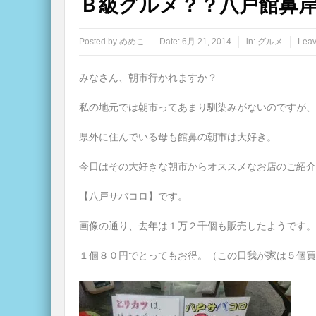
Ｂ級グルメ？？八戸館鼻
Posted by
めめこ
Date:
6月 21, 2014
in:
グルメ
Leav
みなさん、朝市行かれますか？
私の地元では朝市ってあまり馴染みがないのですが、
県外に住んでいる母も館鼻の朝市は大好き。
今日はその大好きな朝市からオススメなお店のご紹介
【八戸サバコロ】です。
画像の通り、去年は１万２千個も販売したようです。
１個８０円でとってもお得。（この日我が家は５個買