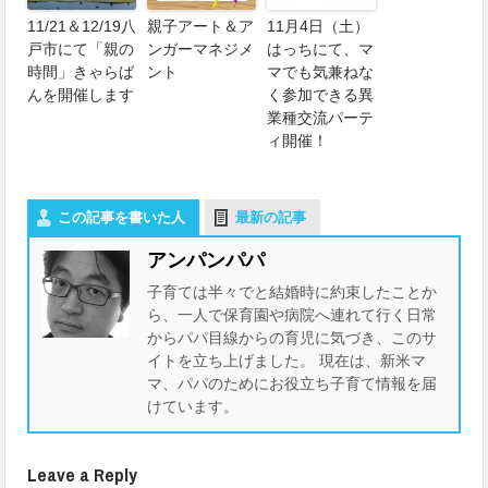
11/21＆12/19八
親子アート＆ア
11月4日（土）
戸市にて「親の
ンガーマネジメ
はっちにて、マ
時間」きゃらば
ント
マでも気兼ねな
んを開催します
く参加できる異
業種交流パーテ
ィ開催！
この記事を書いた人
最新の記事
アンパンパパ
子育ては半々でと結婚時に約束したことか
ら、一人で保育園や病院へ連れて行く日常
からパパ目線からの育児に気づき、このサ
イトを立ち上げました。 現在は、新米マ
マ、パパのためにお役立ち子育て情報を届
けています。
Leave a Reply