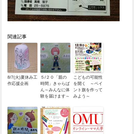
関連記事
8/7(火)夏休み工
５/２０「親の
こどもの可能性
作応援企画
時間」きゃらば
を開く ～ペイ
ん～みんなに体
ント旗を作って
験を届けます～
みよう～