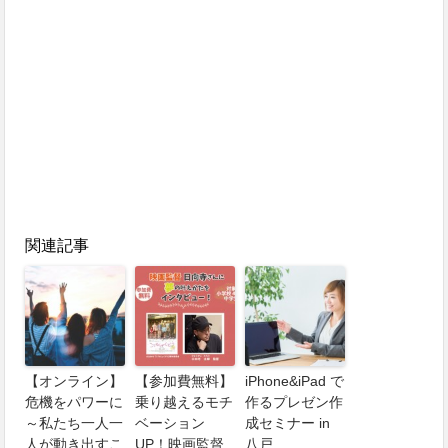
関連記事
【オンライン】
【参加費無料】
iPhone&iPad で
危機をパワーに
乗り越えるモチ
作るプレゼン作
～私たち一人一
ベーション
成セミナー in
人が動き出すこ
UP！映画監督
八戸