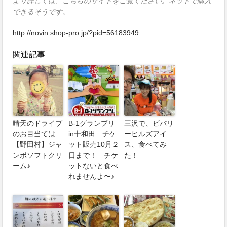
より詳しくは、こちらのサイトをご覧ください。ネットで購入
できるそうです。
http://novin.shop-pro.jp/?pid=56183949
関連記事
晴天のドライブ
B-1グランプリ
三沢で、ビバリ
のお目当ては
in十和田 チケ
ーヒルズアイ
【野田村】ジャ
ット販売10月２
ス、食べてみ
ンボソフトクリ
日まで！ チケ
た！
ーム♪
ットないと食べ
れませんよ〜♪