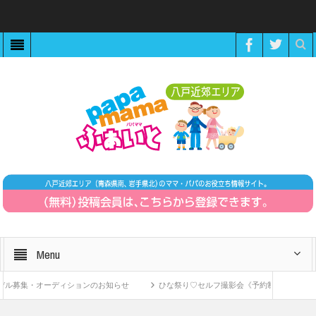
Menu
集・オーディションのお知らせ
ひな祭り♡セルフ撮影会《予約制》
ZOO