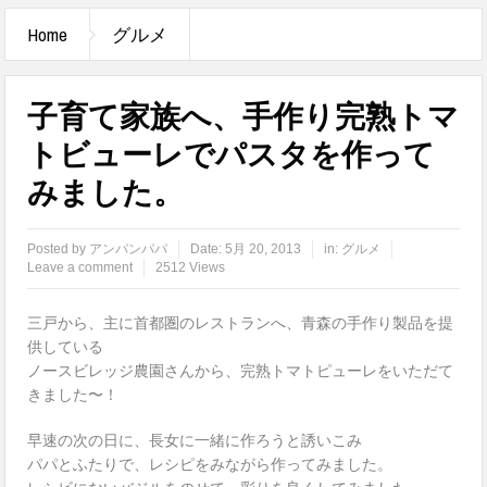
Home
グルメ
子育て家族へ、手作り完熟トマ
トビューレでパスタを作って
みました。
Posted by
アンパンパパ
Date:
5月 20, 2013
in:
グルメ
Leave a comment
2512 Views
三戸から、主に首都圏のレストランへ、青森の手作り製品を提
供している
ノースビレッジ農園さんから、完熟トマトピューレをいただて
きました〜！
早速の次の日に、長女に一緒に作ろうと誘いこみ
パパとふたりで、レシピをみながら作ってみました。