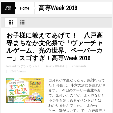
高専Week 2016
Home
お子様に教えてあげて！ 八戸高
専まちなか文化祭で「ヴァーチャ
ルゲーム、光の世界、ペーパーカ
ー」スゴすぎ！高専Week 2016
Posted by
アンパンパパ
|
Date: 7:00 AM
|
0 comments
|
3242 Views
自分も小学生だったら、絶対行って
た！ 今回は、小六の次女を連れいき
ます。 今日のデーリー東北をみ
て、気付いたのだが、よく見ないと
小学生も楽しめるイベントだとは、
わかりませんでした。 よかっ
た〜、気がついて。 で、八戸高専さ