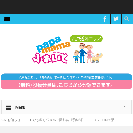
Menu
のお知らせ
ひな祭り♡セルフ撮影会《予約制》
ZOOMで繋がる！〜11月