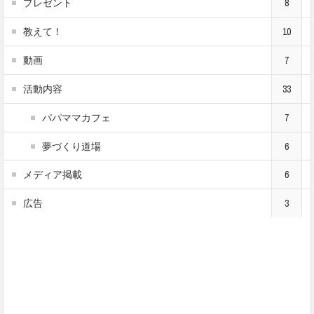
プレゼント
8
教えて！
10
動画
7
活動内容
33
パパママカフェ
7
夢づくり道場
6
メディア掲載
6
広告
3