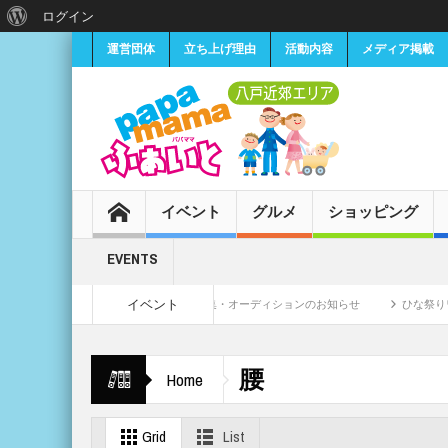
ログイン
運営団体
立ち上げ理由
活動内容
メディア掲載
イベント
グルメ
ショッピング
EVENTS
イベント
小学生女子CMモデル募集・オーディションのお知らせ
ひな祭り♡セルフ
月11日
腰
Home
Grid
List