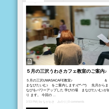
５月の三沢うわさカフェ教室のご案内♪
５月の三沢UWASACAFE教室♪ 
まなびたいむ♪ をご案内します♪(*^-^*) 先月から
なびをパワーアップした 学びの場 まなびたいむ♪が
り ます。 今回の ...
3:53 PM
| by
ながおき みのり
|
0 comments