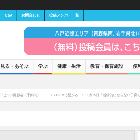
Q&A
お問合わせ
投稿メンバー一覧
見る・あそぶ
学ぶ
健康・生活
教育・保育施設
便
撮影会《予約制》
ZOOMで繋がる！〜11月15日「感情的にならない子育て」講師