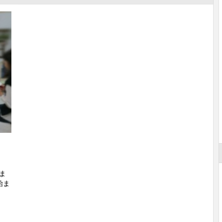
＆
まま
始ま