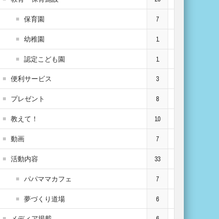
保育園
7
幼稚園
1
認定こども園
1
便利サービス
3
プレゼント
8
教えて！
10
動画
7
活動内容
33
パパママカフェ
7
夢づくり道場
6
メディア掲載
6