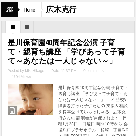
広木克行
Home
是川保育園40周年記念公演 子育
て・親育ち講座 「学びあって子育
て～あなたは一人じゃない～」
Posted by
Miki Hikage
|
Date: 11:37 PM
|
0 comments
|
4694 Views
是川保育園40周年記念公演 子育て・
親育ち講座 「学びあって子育て～あ
なたは一人じゃない～」 不登校や
障害を持った子供たちの 支援＆相談
を長年受けていらっしゃる 広木克
行さんの 講演会が開催されます 日
程1月25日 日曜日 時間10時から 会
場八戸プラザホテル 柏崎一丁目6-6