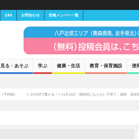
Q&A
お問合わせ
投稿メンバー一覧
見る・あそぶ
学ぶ
健康・生活
教育・保育施設
便
》
ZOOMで繋がる！〜11月15日「感情的にならない子育て」講師 高祖常子氏 無