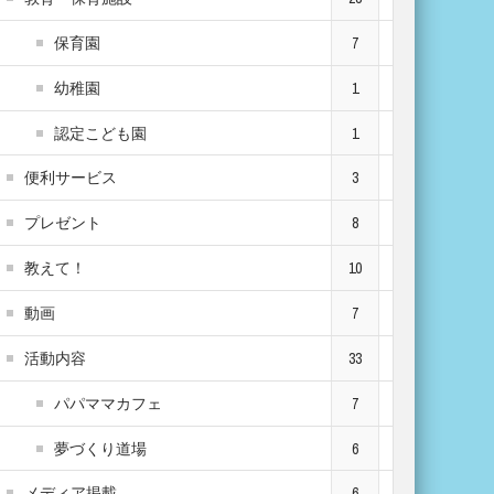
保育園
7
幼稚園
1
認定こども園
1
便利サービス
3
プレゼント
8
教えて！
10
動画
7
活動内容
33
パパママカフェ
7
夢づくり道場
6
メディア掲載
6