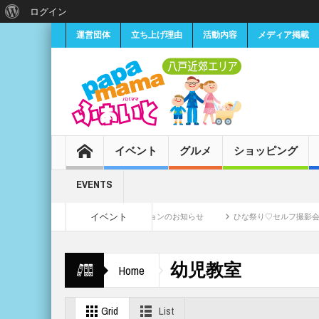
ログイン
運営団体
立ち上げ理由
活動内容
メディア掲載
イベント
グルメ
ショッピング
EVENTS
イベント
女子CMモデル募集・オーディションのお知らせ
ひな祭り♡セルフ撮影会《予約制
幼児教室
Home
Grid
List