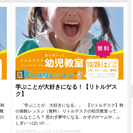
ス
学ぶことが大好きになる！【リトルデス
ク】
】秋
「学ぶことが、大好きになる。」 【リトルデスク】秋
教
の体験レッスン（無料） リトルデスクの幼児教室って、
の
どんなところ？ 思わず夢中になる、かずのゲームや、ふ
しぎいっぱいの ...
11:15 AM
| by
ふくだかつら
|
0 comments