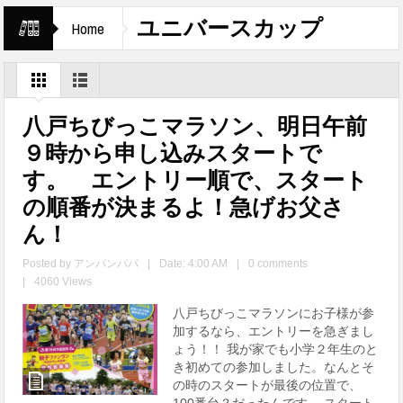
ユニバースカップ
Home
八戸ちびっこマラソン、明日午前
９時から申し込みスタートで
す。 エントリー順で、スタート
の順番が決まるよ！急げお父さ
ん！
Posted by
アンパンパパ
|
Date: 4:00 AM
|
0 comments
|
4060 Views
八戸ちびっこマラソンにお子様が参
加するなら、エントリーを急ぎまし
ょう！！ 我が家でも小学２年生のと
き初めての参加しました。なんとそ
の時のスタートが最後の位置で、