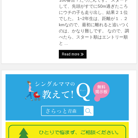
100番台？だったんです。 スタート
して、先頭がすでに50m過ぎたころ
にウチの子も走り出し、結果２１位
でした。 1~2年生は、距離が１．２
kmなので、最初に離れると追いつく
のは、かなり難しです。 なので、調
べたら、スタート順はエントリー順
と ...
Read more