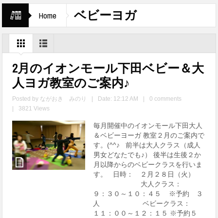
ベビーヨガ
Home
2月のイオンモール下田ベビー＆大
人ヨガ教室のご案内♪
Posted by
ながおき みのり
|
Date: 12:12 AM
|
0 comments
|
3821 Views
毎月開催中のイオンモール下田大人
＆ベビーヨーガ 教室２月のご案内で
す。(^^♪ 前半は大人クラス（成人
男女どなたでも♪） 後半は生後２か
月以降からのベビークラスを行いま
す。 日時： ２月２８日（火）
大人クラス：
９：３０～１０：４５ ※予約 ３
人 ベビークラス：
１１：００～１２：１５ ※予約５