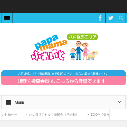
Menu
お知らせ
ひな祭り♡セルフ撮影会《予約制》
ZOOMで繋がる！〜11月1