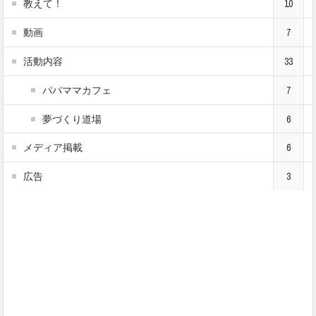
教えて！
10
動画
7
活動内容
33
パパママカフェ
7
夢づくり道場
6
メディア掲載
6
広告
3