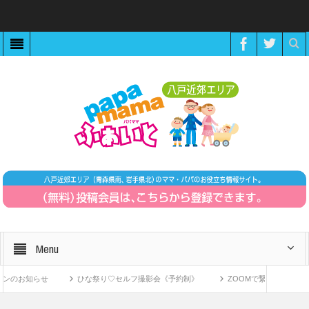
Menu
のお知らせ
ひな祭り♡セルフ撮影会《予約制》
ZOOMで繋がる！〜11月