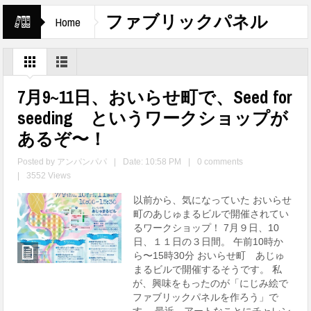
ファブリックパネル
Home
7月9~11日、おいらせ町で、Seed for
seeding というワークショップが
あるぞ〜！
Posted by
アンパンパパ
|
Date: 10:58 PM
|
0 comments
|
3552 Views
以前から、気になっていた おいらせ
町のあじゅまるビルで開催されてい
るワークショップ！ 7月９日、10
日、１１日の３日間。 午前10時か
ら〜15時30分 おいらせ町 あじゅ
まるビルで開催するそうです。 私
が、興味をもったのが「にじみ絵で
ファブリックパネルを作ろう」で