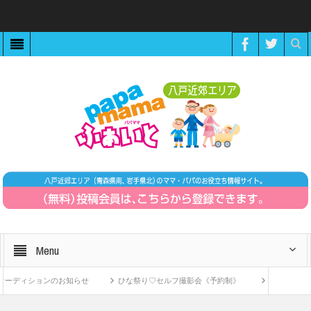
Menu
ディションのお知らせ
ひな祭り♡セルフ撮影会《予約制》
ZOOMで繋が