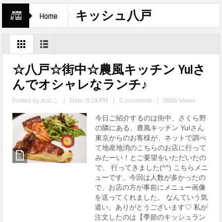
キッシュ八戸
Home
☆八戸☆街中☆農風キッチン YuIさ
んでオシャレなランチ♪
Posted by
めめこ
|
Date: 9:19 PM
|
0 comments
|
5866 Views
今日ご紹介するのは街中、さくら野
の隣にある、農風キッチン YuIさん
東京からのお客様が、ネットで調べ
て地産地消のこちらのお店に行って
みたーい！とご要望をいただいたの
で、 行ってきました(^^) こちらメニ
ューです。今回は人数が多かったの
で、お店の方が事前にメニュー画像
を送ってくれました。 なんていう気
遣い。ありがとうございます♡ 私が
注文したのは【季節のキッシュラン