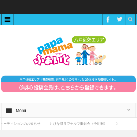
Menu
ーディションのお知らせ
ひな祭り♡セルフ撮影会《予約制》
ZOOMで繋が