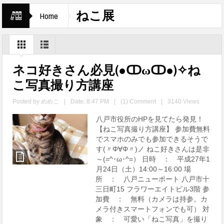
ねこ展
Home
ネコ好きさん必見(●ↀωↀ●)✧ね
こ写真撮り方講座
Posted by
めめこ
|
Date: 8:47 PM
|
(1) Comment
|
3140 Views
八戸市役所のHPを見てたら発見！
【ねこ写真撮り方講座】 参加費無料
でスマホのみでも参加できるそうで
す(〃Φ∀Φ〃)ノ ねこ好きさんは是非
～(=^･ω･^=） 日時 ： 平成27年1
月24日（土）14:00～16:00 場
所 ： 八戸ニューポート 八戸市十
三日町15 フラワーエイトビル3階 参
加費 ： 無料（カメラは持参。カ
メラ付きスマートフォンでも可） 対
象 ： 可愛い「ねこ写真」を撮り